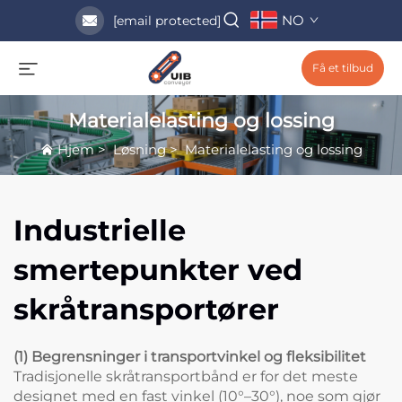
NO
[email protected]
Få et tilbud
Materialelasting og lossing
Hjem
>
Løsning
>
Materialelasting og lossing
Industrielle
smertepunkter ved
skråtransportører
(1) Begrensninger i transportvinkel og fleksibilitet
Tradisjonelle skråtransportbånd er for det meste
designet med en fast vinkel (10°–30°), noe som gjør