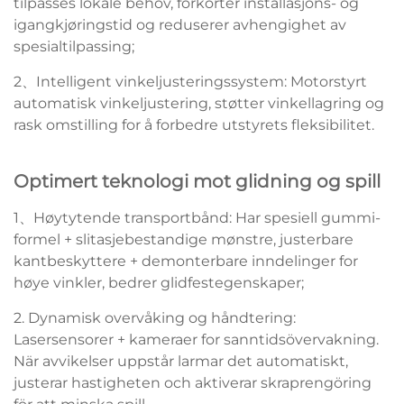
tilpasses lokale behov, forkorter installasjons- og
igangkjøringstid og reduserer avhengighet av
spesialtilpassing;
2、Intelligent vinkeljusteringssystem: Motorstyrt
automatisk vinkeljustering, støtter vinkellagring og
rask omstilling for å forbedre utstyrets fleksibilitet.
Optimert teknologi mot glidning og spill
1、Høytytende transportbånd: Har spesiell gummi-
formel + slitasjebestandige mønstre, justerbare
kantbeskyttere + demonterbare inndelinger for
høye vinkler, bedrer glidfestegenskaper;
2. Dynamisk overvåking og håndtering:
Lasersensorer + kameraer for sanntidsövervakning.
När avvikelser uppstår larmar det automatiskt,
justerar hastigheten och aktiverar skraprengöring