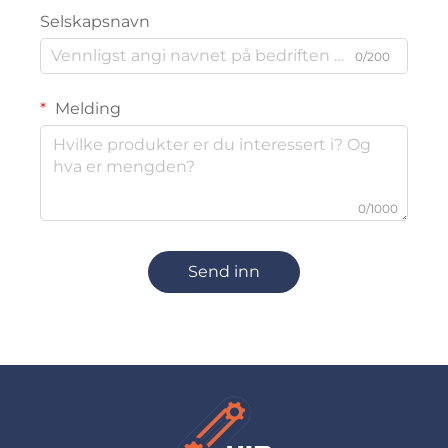
Selskapsnavn
0/200
Melding
0/1000
Send inn