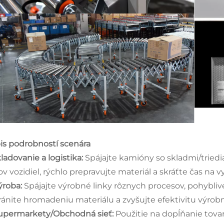
is podrobností scenára
kladovanie a logistika:
Spájajte kamióny so skladmi/triedi
ov vozidiel, rýchlo prepravujte materiál a skráťte čas na 
Výroba:
Spájajte výrobné linky rôznych procesov, pohyblivé
ránite hromadeniu materiálu a zvyšujte efektivitu výrobne
Supermarkety/Obchodná sieť:
Použitie na dopĺňanie tova