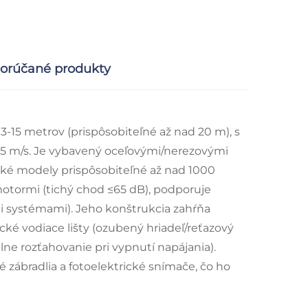
orúčané produkty
-15 metrov (prispôsobiteľné až nad 20 m), s
,5 m/s. Je vybavený oceľovými/nerezovými
ké modely prispôsobiteľné až nad 1000
otormi (tichý chod ≤65 dB), podporuje
 systémami). Jeho konštrukcia zahŕňa
ické vodiace lišty (ozubený hriadeľ/reťazový
e rozťahovanie pri vypnutí napájania).
é zábradlia a fotoelektrické snímače, čo ho