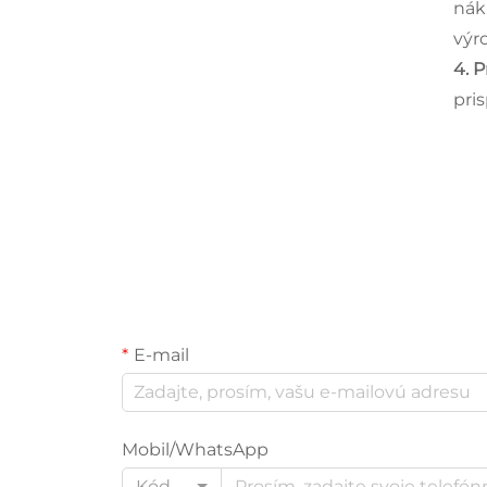
nák
výr
4. 
pri
E-mail
Mobil/WhatsApp
Kód