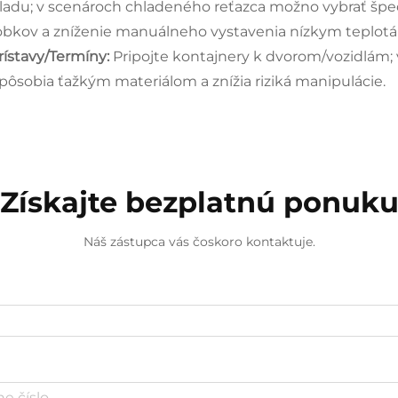
ladu; v scenároch chladeného reťazca možno vybrať špec
obkov a zníženie manuálneho vystavenia nízkym teplot
Prístavy/Termíny:
Pripojte kontajnery k dvorom/vozidlám;
spôsobia ťažkým materiálom a znížia riziká manipulácie.
Získajte bezplatnú ponuk
Náš zástupca vás čoskoro kontaktuje.