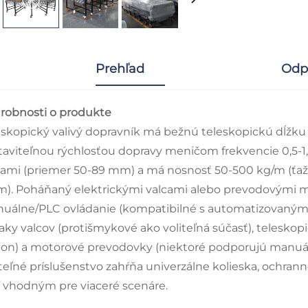
Prehľad
Odp
robnosti o produkte
eskopický valivý dopravník má bežnú teleskopickú dĺžku 3
taviteľnou rýchlosťou dopravy meničom frekvencie 0,5-1
cami (priemer 50-89 mm) a má nosnosť 50-500 kg/m (ťaž
m). Poháňaný elektrickými valcami alebo prevodovými m
uálne/PLC ovládanie (kompatibilné s automatizovanými
iaky valcov (protišmykové ako voliteľná súčasť), teleskop
on) a motorové prevodovky (niektoré podporujú manuáln
iteľné príslušenstvo zahŕňa univerzálne kolieska, ochrann
í vhodným pre viaceré scenáre.