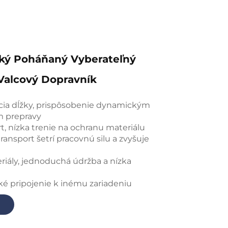
ký Poháňaný Vyberateľný
 Valcový Dopravník
cia dĺžky, prispôsobenie dynamickým
m prepravy
rt, nízka trenie na ochranu materiálu
ansport šetrí pracovnú silu a zvyšuje
riály, jednoduchá údržba a nízka
ké pripojenie k inému zariadeniu