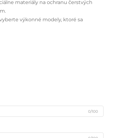
iálne materiály na ochranu čerstvých
ám.
 vyberte výkonné modely, ktoré sa
u
0/100