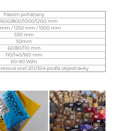
Pásom poháňaný
/600/800/1000/1200 mm
 mm / 1250 mm / 1500 mm
530 mm
50mm
60/80/110 mm
110/140/160 mm
60-90 W/m
erezová oceľ 201/304 podľa objednávky