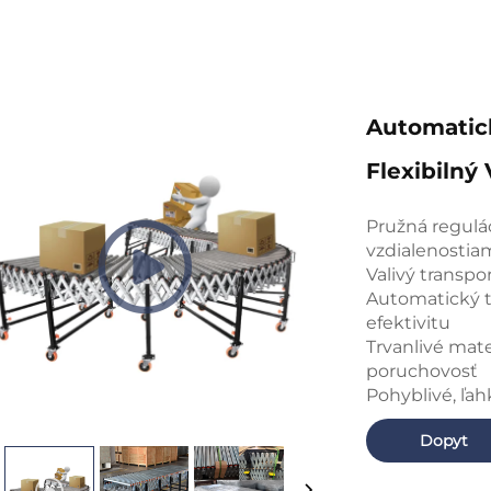
Automatic
Flexibilný
Pružná regulá
vzdialenostia
Valivý transpo
Automatický tr
efektivitu
Trvanlivé mate
poruchovosť
Pohyblivé, ľah
Dopyt