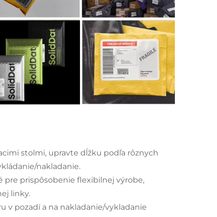
acimi stolmi, upravte dĺžku podľa rôznych
vykládanie/nakladanie.
 pre prispôsobenie flexibilnej výrobe,
j linky.
ru v pozadí a na nakladanie/vykladanie