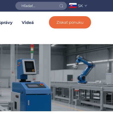
SK
Získať ponuku
Správy
Videá