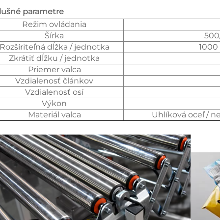
slušné parametre
Režim ovládania
Šírka
500
Rozšíriteľná dĺžka / jednotka
1000
Zkrátiť dĺžku / jednotka
Priemer valca
Vzdialenosť článkov
Vzdialenosť osí
Výkon
Materiál valca
Uhlíková oceľ / n