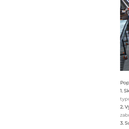
Pop
1. S
typ
2. 
zab
3. 