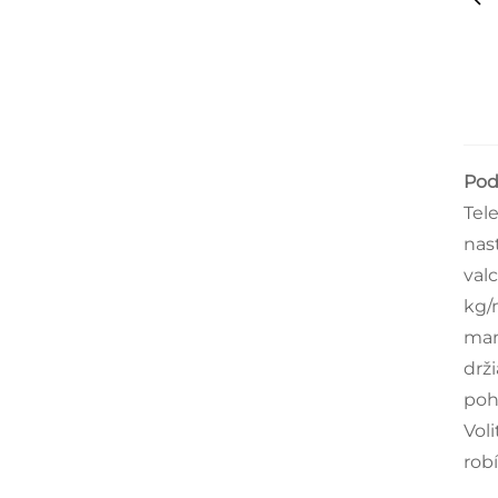
Pod
Tel
nas
val
kg/
man
drž
poh
Vol
rob