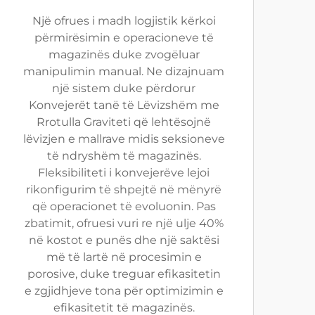
Një ofrues i madh logjistik kërkoi
përmirësimin e operacioneve të
magazinës duke zvogëluar
manipulimin manual. Ne dizajnuam
një sistem duke përdorur
Konvejerët tanë të Lëvizshëm me
Rrotulla Graviteti që lehtësojnë
lëvizjen e mallrave midis seksioneve
të ndryshëm të magazinës.
Fleksibiliteti i konvejerëve lejoi
rikonfigurim të shpejtë në mënyrë
që operacionet të evoluonin. Pas
zbatimit, ofruesi vuri re një ulje 40%
në kostot e punës dhe një saktësi
më të lartë në procesimin e
porosive, duke treguar efikasitetin
e zgjidhjeve tona për optimizimin e
efikasitetit të magazinës.