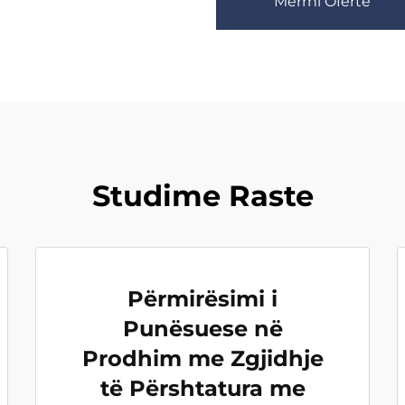
Merrni Ofertë
Studime Raste
Përmirësimi i
Punësuese në
Prodhim me Zgjidhje
të Përshtatura me