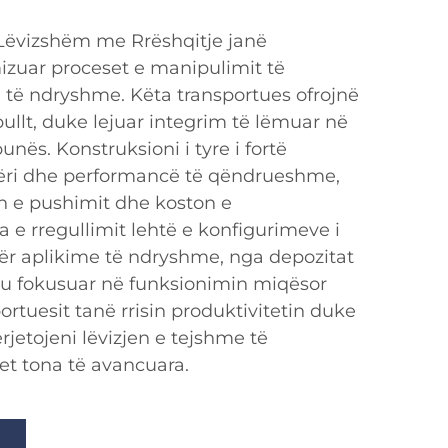
 Lëvizshëm me Rrëshqitje janë
mizuar proceset e manipulimit të
i të ndryshme. Këta transportues ofrojnë
bullt, duke lejuar integrim të lëmuar në
unës. Konstruksioni i tyre i fortë
ri dhe performancë të qëndrueshme,
 e pushimit dhe koston e
 e rregullimit lehtë e konfigurimeve i
ër aplikime të ndryshme, nga depozitat
 u fokusuar në funksionimin miqësor
ortuesit tanë rrisin produktivitetin duke
rjetojeni lëvizjen e tejshme të
et tona të avancuara.