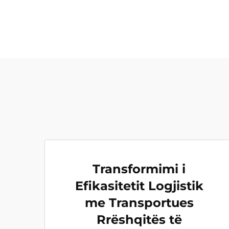
Transformimi i
Efikasitetit Logjistik
me Transportues
Rrëshqitës të