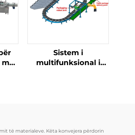
për
Sistem i
h me
multifunksional i
ri,
transmetimit me
 dhe
brez PVC
mit të materialeve. Këta konvejera përdorin