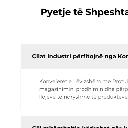
Pyetje të Shpesht
Cilat industri përfitojnë nga K
Konvejerët e Lëvizshëm me Rrotulla 
magazinimin, prodhimin dhe përpun
llojeve të ndryshme të produkteve,