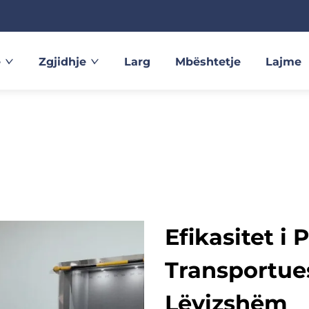
e
Zgjidhje
Larg
Mbështetje
Lajme
Efikasitet 
Transportues
Lëvizshëm