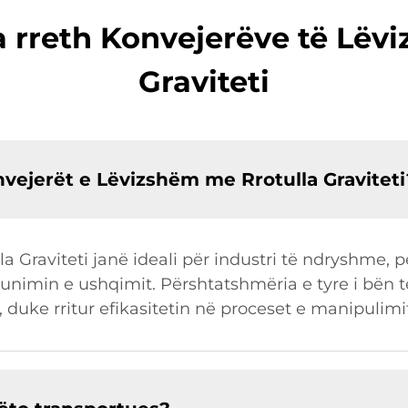
a rreth Konvejerëve të Lëv
Graviteti
onvejerët e Lëvizshëm me Rrotulla Graviteti
Graviteti janë ideali për industri të ndryshme, për
imin e ushqimit. Përshtatshmëria e tyre i bën t
 duke rritur efikasitetin në proceset e manipulimi