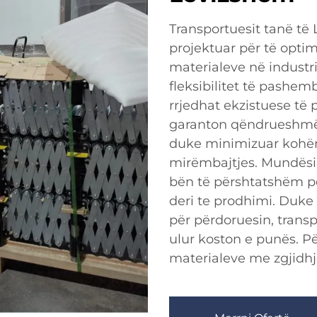
Transportuesit tanë të
projektuar për të opti
materialeve në industr
fleksibilitet të pashem
rrjedhat ekzistuese të p
garanton qëndrueshmë
duke minimizuar kohën
mirëmbajtjes. Mundësia
bën të përshtatshëm p
deri te prodhimi. Duke
për përdoruesin, transp
ulur koston e punës. Pë
materialeve me zgjidhj