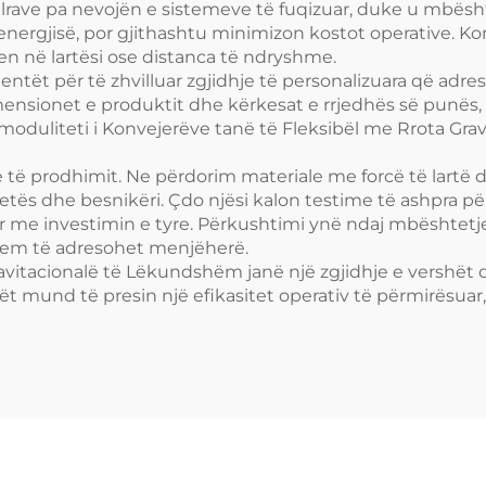
mallrave pa nevojën e sistemeve të fuqizuar, duke u mbësh
nergjisë, por gjithashtu minimizon kostot operative. Ko
 në lartësi ose distanca të ndryshme.
entët për të zhvilluar zgjidhje të personalizuara që adre
imensionet e produktit dhe kërkesat e rrjedhës së punës
duliteti i Konvejerëve tanë të Fleksibël me Rrota Gravit
ë të prodhimit. Ne përdorim materiale me forcë të lartë 
 jetës dhe besnikëri. Çdo njësi kalon testime të ashpra 
ur me investimin e tyre. Përkushtimi ynë ndaj mbështetj
lem të adresohet menjëherë.
vitacionalë të Lëkundshëm janë një zgjidhje e vershët d
t mund të presin një efikasitet operativ të përmirësuar,