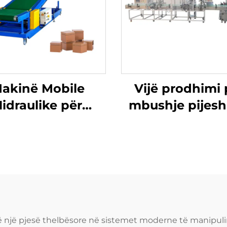
akinë Mobile
Vijë prodhimi 
idraulike për
mbushje pijes
Kërcim
mbrojtës pluhu
kapak, skrujim
etiketim
në një pjesë thelbësore në sistemet moderne të manipuli