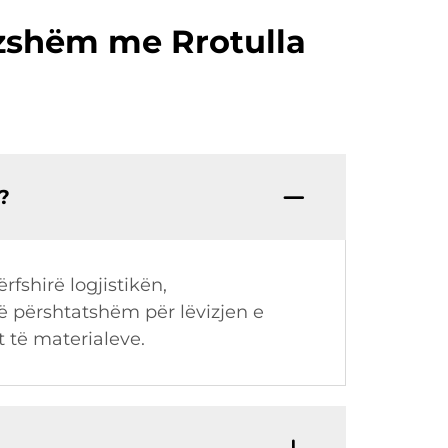
izshëm me Rrotulla
?
fshirë logjistikën,
ë përshtatshëm për lëvizjen e
t të materialeve.