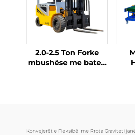
2.0-2.5 Ton Forke
M
mbushëse me bateri
H
litium-ion
Konvejerët e Fleksibël me Rrota Graviteti ja