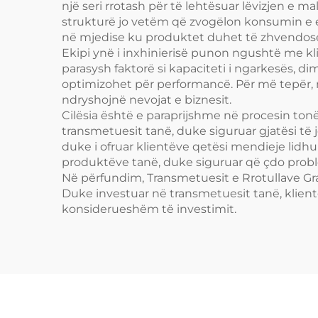
një seri rrotash për të lehtësuar lëvizjen e 
strukturë jo vetëm që zvogëlon konsumin e e
në mjedise ku produktet duhet të zhvendosen
Ekipi ynë i inxhinierisë punon ngushtë me kli
parasysh faktorë si kapaciteti i ngarkesës, d
optimizohet për performancë. Për më tepër, mo
ndryshojnë nevojat e biznesit.
Cilësia është e paraprijshme në procesin ton
transmetuesit tanë, duke siguruar gjatësi të
duke i ofruar klientëve qetësi mendieje lidh
produktëve tanë, duke siguruar që çdo prob
Në përfundim, Transmetuesit e Rrotullave Gra
Duke investuar në transmetuesit tanë, klientë
konsiderueshëm të investimit.