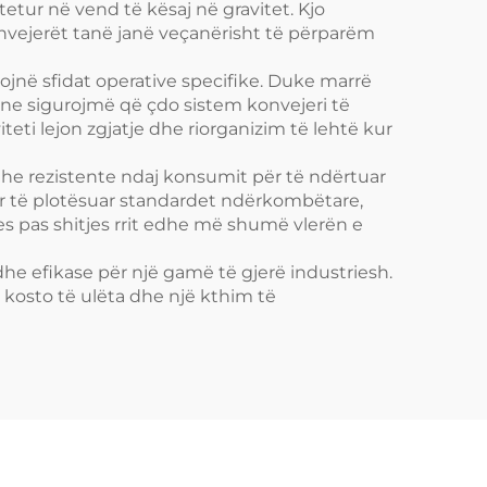
tetur në vend të kësaj në gravitet. Kjo
nvejerët tanë janë veçanërisht të përparëm
sojnë sfidat operative specifike. Duke marrë
, ne sigurojmë që çdo sistem konvejeri të
eti lejon zgjatje dhe riorganizim të lehtë kur
dhe rezistente ndaj konsumit për të ndërtuar
për të plotësuar standardet ndërkombëtare,
es pas shitjes rrit edhe më shumë vlerën e
he efikase për një gamë të gjerë industriesh.
 kosto të ulëta dhe një kthim të