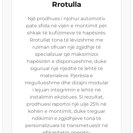
Rrotulla
Një prodhues i njohur automotiv
pate sfida në vijën e montimit për
shkak të kufizimeve të hapësirës.
Rrotullat tona të lëvizshme me
rulman ofruan një zgjidhje të
specializuar që maksimizoi
hapësirën e disponueshme, duke
siguruar një rrjedhë të lehtë të
materialeve. Pjerësia e
rregullueshme dhe dizajni modular
i lejuan integrimin e lehtë në
instalimin ekzistues. Si rezultat,
prodhuesi raportoi një ulje 25% në
kohën e montimit, duke treguar
ndikimin e zgjidhjeve tona të
personalizuara të transmetuesit në
efikasitetin operativ.