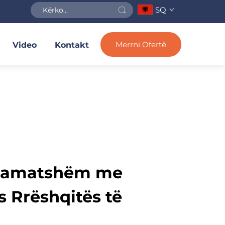
SQ
Merrni Ofertë
Video
Kontakt
i Pamatshëm me
 Rrëshqitës të