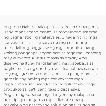
takip laban sa
alikabok, pagtapon ng
takip, pagpaikut ng
takip, at paglalagay
ng label
Ang mga Nakababalang Gravity Roller Conveyor ay
isang mahalagang bahagi sa modernong sistema
ng paghahatid ng materyales. Ginagamit ng mga
conveyor na ito ang serye ng mga rol upang
mapadali ang paggalaw ng mga produkto nang
walang pangangailangan para sa mga makinaryang
may kuryente, kundi umaasa sa gravity. Ang
disenyo na ito ay hindi lamang nagpapababa sa
pagkonsumo ng enerhiya kundi binabawasan din
ang mga gastos sa operasyon. Lalo pang madalas
gamitin ang aming mga conveyor sa mga
kapaligiran kung saan kailangang ilipat ang mga
produkto sa iba't ibang taas o distansiya.
Ang aming koponan ng inhinyero ay malapit na
nakikipagtulungan sa mga kliyente upang
makabuo ng pasadyang solusyon na tutugon sa