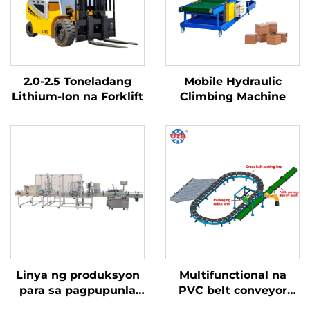
2.0-2.5 Toneladang
Mobile Hydraulic
Lithium-Ion na Forklift
Climbing Machine
Linya ng produksyon
Multifunctional na
para sa pagpupunla
PVC belt conveyor
ng inumin na may
system