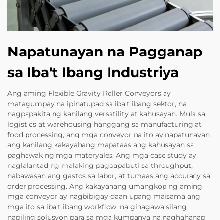
Napatunayan na Pagganap
sa Iba't Ibang Industriya
Ang aming Flexible Gravity Roller Conveyors ay
matagumpay na ipinatupad sa iba't ibang sektor, na
nagpapakita ng kanilang versatility at kahusayan. Mula sa
logistics at warehousing hanggang sa manufacturing at
food processing, ang mga conveyor na ito ay napatunayan
ang kanilang kakayahang mapataas ang kahusayan sa
paghawak ng mga materyales. Ang mga case study ay
naglalantad ng malaking pagpapabuti sa throughput,
nabawasan ang gastos sa labor, at tumaas ang accuracy sa
order processing. Ang kakayahang umangkop ng aming
mga conveyor ay nagbibigay-daan upang maisama ang
mga ito sa iba't ibang workflow, na ginagawa silang
napiling solusyon para sa mga kumpanya na naghahanap