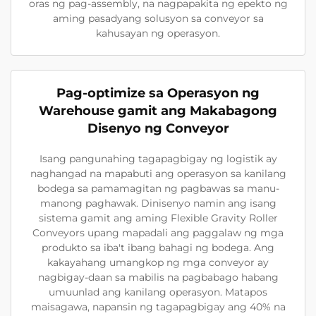
oras ng pag-assembly, na nagpapakita ng epekto ng
aming pasadyang solusyon sa conveyor sa
kahusayan ng operasyon.
Pag-optimize sa Operasyon ng
Warehouse gamit ang Makabagong
Disenyo ng Conveyor
Isang pangunahing tagapagbigay ng logistik ay
naghangad na mapabuti ang operasyon sa kanilang
bodega sa pamamagitan ng pagbawas sa manu-
manong paghawak. Dinisenyo namin ang isang
sistema gamit ang aming Flexible Gravity Roller
Conveyors upang mapadali ang paggalaw ng mga
produkto sa iba't ibang bahagi ng bodega. Ang
kakayahang umangkop ng mga conveyor ay
nagbigay-daan sa mabilis na pagbabago habang
umuunlad ang kanilang operasyon. Matapos
maisagawa, napansin ng tagapagbigay ang 40% na