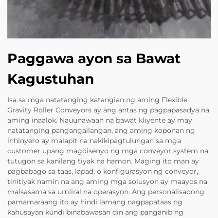
Paggawa ayon sa Bawat
Kagustuhan
Isa sa mga natatanging katangian ng aming Flexible
Gravity Roller Conveyors ay ang antas ng pagpapasadya na
aming inaalok. Nauunawaan na bawat kliyente ay may
natatanging pangangailangan, ang aming koponan ng
inhinyero ay malapit na nakikipagtulungan sa mga
customer upang magdisenyo ng mga conveyor system na
tutugon sa kanilang tiyak na hamon. Maging ito man ay
pagbabago sa taas, lapad, o konfigurasyon ng conveyor,
tinitiyak namin na ang aming mga solusyon ay maayos na
maisasama sa umiiral na operasyon. Ang personalisadong
pamamaraang ito ay hindi lamang nagpapataas ng
kahusayan kundi binabawasan din ang panganib ng