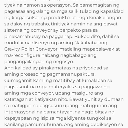
tiyak na hamon sa operasyon. Sa pamamagitan ng
pagsasaalang-alang sa mga salik tulad ng kapasidad
ng karga, sukat ng produkto, at mga kinakailangan
sa daloy ng trabaho, tinitiyak namin na ang bawat
sistema ng conveyor ay perpekto para sa
pinakamahusay na pagganap. Bukod dito, dahil sa
modular na disenyo ng aming Nakababalang
Gravity Roller Conveyor, madaling mapapalawak at
ma-reconfigure habang nagbabago ang
pangangailangan ng negosyo.
Ang kalidad ay pinakamataas na priyoridad sa
aming proseso ng pagmamanupaktura.
Gumagamit kami ng matitibay at lumalaban sa
pagsusuot na mga materyales sa paggawa ng
aming mga conveyor, upang masiguro ang
katatagan at katiyakan nito. Bawat yunit ay dumaan
sa mahigpit na pagsusuri upang matugunan ang
internasyonal na pamantayan, na nagbibigay ng
kapayapaan ng isip sa mga kliyente tungkol sa
kanilang pamumuhunan. Ang aming dedikasyon sa