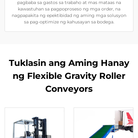
pagbaba sa gastos sa trabaho at mas mataas na
kawastuhan sa pagpoproseso ng mga order, na
nagpapakita ng epektibidad ng aming mga solusyon
sa pag-optimize ng kahusayan sa bodega.
Tuklasin ang Aming Hanay
ng Flexible Gravity Roller
Conveyors