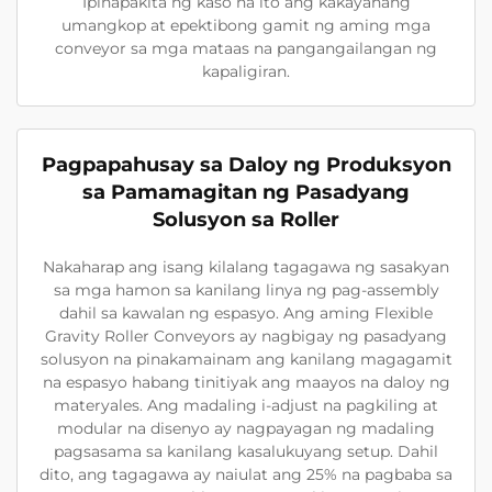
Ipinapakita ng kaso na ito ang kakayahang
umangkop at epektibong gamit ng aming mga
conveyor sa mga mataas na pangangailangan ng
kapaligiran.
Pagpapahusay sa Daloy ng Produksyon
sa Pamamagitan ng Pasadyang
Solusyon sa Roller
Nakaharap ang isang kilalang tagagawa ng sasakyan
sa mga hamon sa kanilang linya ng pag-assembly
dahil sa kawalan ng espasyo. Ang aming Flexible
Gravity Roller Conveyors ay nagbigay ng pasadyang
solusyon na pinakamainam ang kanilang magagamit
na espasyo habang tinitiyak ang maayos na daloy ng
materyales. Ang madaling i-adjust na pagkiling at
modular na disenyo ay nagpayagan ng madaling
pagsasama sa kanilang kasalukuyang setup. Dahil
dito, ang tagagawa ay naiulat ang 25% na pagbaba sa