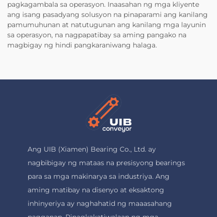
pagkagambala sa operasyon. Inaasahan ng mga kliyente
ang isang pasadyang solusyon na pinaparami ang kanilang
pamumuhunan at natutugunan ang kanilang mga layunin
sa operasyon, na nagpapatibay sa aming pangako na
magbigay ng hindi pangkaraniwang halaga.
Ang UIB (Xiamen) Bearing Co., Ltd. ay
nagbibigay ng mataas na presisyong bearings
para sa mga makinarya sa industriya. Ang
aming matibay na disenyo at eksaktong
inhinyeriya ay naghahatid ng maaasahang