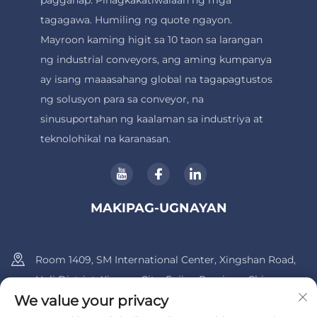
pagganap. Pinagkakatiwalaan ng mga
tagagawa. Humiling ng quote ngayon.
Mayroon kaming higit sa 10 taon sa larangan
ng industrial conveyors, ang aming kumpanya
ay isang maaasahang global na tagapagtustos
ng solusyon para sa conveyor, na
sinusuportahan ng kaalaman sa industriya at
teknolohikal na karanasan.
MAKIPAG-UGNAYAN
Room 1409, SM International Center, Xingshan Road,
Huli District, Xiamen City, Fujian Province, China.
We value your privacy
+86-13600956803