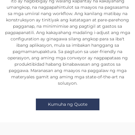
ito ay nagbibigay ng walang kapantay na kakayahang
umangkop, na nagpapahintulot sa maayos na pagsasama
sa mga umiiral nang workflow. Ang kanilang matibay na
konstruksyon ay tinitiyak ang katatagan at pare-parehong
pagganap, na minimimise ang pagtigil at gastos sa
pagpapanatili. Ang kakayahang madaling i-adjust ang mga
configuration ay ginagawa silang angkop para sa iba't
ibang aplikasyon, mula sa imbakan hanggang sa
pagmamanupaktura. Sa pagtuon sa user-friendly na
operasyon, ang aming mga conveyor ay nagpapataas ng
produktibidad habang binabawasan ang gastos sa
paggawa. Maranasan ang maayos na paggalaw ng mga
materyales gamit ang aming mga state-of-the-art na
solusyon.
Kumuha ng Quote