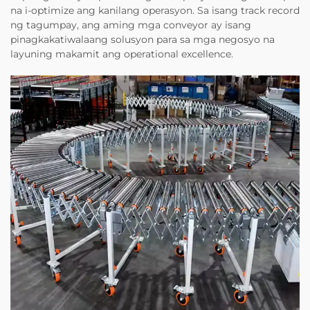
na i-optimize ang kanilang operasyon. Sa isang track record
ng tagumpay, ang aming mga conveyor ay isang
pinagkakatiwalaang solusyon para sa mga negosyo na
layuning makamit ang operational excellence.