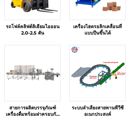
รถโฟล์คลิฟต์ลิเธียมไอออน
เครื่องไฮดรอลิกเคลื่อนที่
2.0-2.5 ตัน
แบบปีนขึ้นได้
สายการผลิตบรรจุภัณฑ์
ระบบลำเลียงสายพานพีวีซี
เครื่องดื่มพร้อมฝาครอบกัน
อเนกประสงค์
ฝุ่น ระบบปิดฝา ขันเกลียว
และติดฉลาก