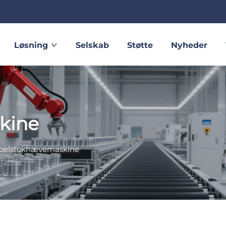
Løsning
Selskab
Støtte
Nyheder
kine
belstokhævemaskine