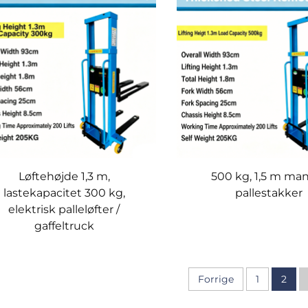
Løftehøjde 1,3 m,
500 kg, 1,5 m ma
lastekapacitet 300 kg,
pallestakker
elektrisk palleløfter /
gaffeltruck
Forrige
1
2