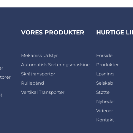
VORES PRODUKTER
HURTIGE L
Mekanisk Udstyr
Forside
Automatisk Sorteringsmaskine
Produkter
er
Skråtransportør
Løsning
torer
Rullebånd
Selskab
Vertikal Transportør
Støtte
et
Nyheder
Videoer
Kontakt