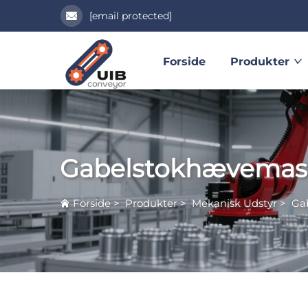
[email protected]
Forside
Produkter
Gabelstokhævemas
Forside
>
Produkter
>
Mekanisk Udstyr
>
Ga