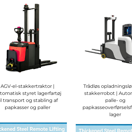
AGV-el-stakkertraktor |
Trådløs opladningsl
tomatisk styret lagerfartøj
stakkerrobot | Auto
il transport og stabling af
palle- og
papkasser og paller
papkasseoverførselsfa
lager