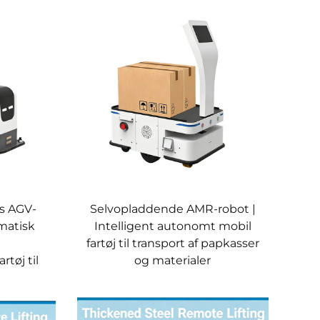
øs AGV-
Selvopladdende AMR-robot |
matisk
Intelligent autonomt mobil
fartøj til transport af papkasser
rtøj til
og materialer