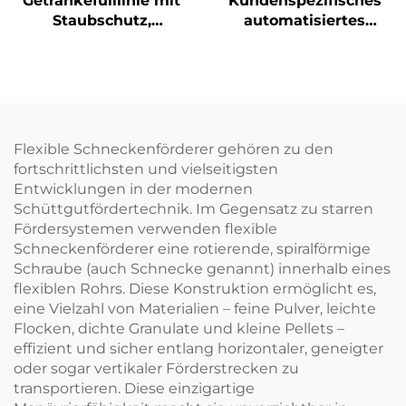
Getränkefülllinie mit
Kundenspezifisches
Staubschutz,
automatisiertes
Verschließen,
Sortierfördersystem
Verschrauben und
mit kreisförmigem
Etikettierfunktionen
Querriemen
Flexible Schneckenförderer gehören zu den
fortschrittlichsten und vielseitigsten
Entwicklungen in der modernen
Schüttgutfördertechnik. Im Gegensatz zu starren
Fördersystemen verwenden flexible
Schneckenförderer eine rotierende, spiralförmige
Schraube (auch Schnecke genannt) innerhalb eines
flexiblen Rohrs. Diese Konstruktion ermöglicht es,
eine Vielzahl von Materialien – feine Pulver, leichte
Flocken, dichte Granulate und kleine Pellets –
effizient und sicher entlang horizontaler, geneigter
oder sogar vertikaler Förderstrecken zu
transportieren. Diese einzigartige