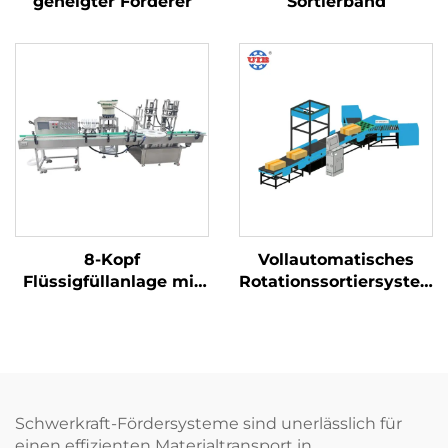
geneigter Förderer
Sortierband
8-Kopf
Vollautomatisches
Flüssigfüllanlage mit
Rotationssortiersystem
Klemmverschluss-
für Logistikpakete
und
Doppelverriegelungsverschlusstechnik
Schwerkraft-Fördersysteme sind unerlässlich für
einen effizienten Materialtransport in