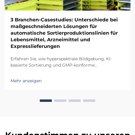
3 Branchen-Casestudies: Unterschiede bei
maßgeschneiderten Lösungen für
automatische Sortierproduktionslinien für
Lebensmittel, Arzneimittel und
Expresslieferungen
Erfahren Sie, wie hyperspektrale Bildgebung, KI-
basierte Sortierung und GMP-konforme
Automatisierung eine Genauigkeit von 99,9 % in
Sortieranlagen für Lebensmittel und Pharmazeutika
Mehr anzeigen
ermöglichen. Sehen Sie den realen ROI modularer,
mehrstufiger Systeme.