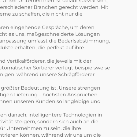
 Unser Unternehmen ist darauf spezialisiert,
verschiedener Branchen gerecht werden. Mit
me zu schaffen, die nicht nur die
ühren eingehende Gespräche, um deren
glicht es uns, maßgeschneiderte Lösungen
deanpassung umfasst die Bedarfsabstimmung,
te erhalten, die perfekt auf ihre
 Vertikalförderer, die jeweils mit der
utomatischer Sortierer verfügt beispielsweise
unigen, während unsere Schrägförderer
 größter Bedeutung ist. Unsere strengen
gültigen Lieferung – höchsten Ansprüchen
können unseren Kunden so langlebige und
en danach, intelligentere Technologien in
ität steigern, sondern sich auch an die
für Unternehmen zu sein, die ihre
ntrieren können, während wir uns um die