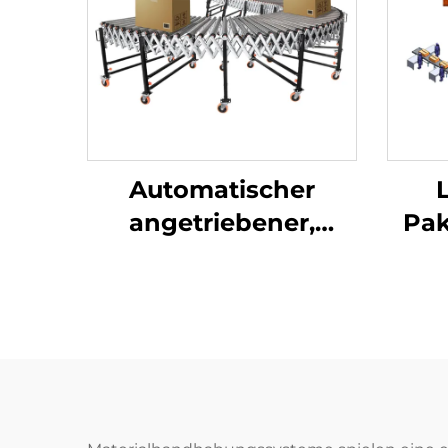
Automatischer
angetriebener,
Pak
ausfahrbarer,
flexibler
Rollenförderer