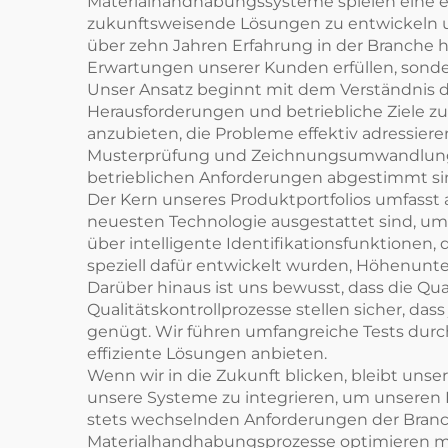
Materialhandhabungssysteme spielen eine ents
zukunftsweisende Lösungen zu entwickeln un
über zehn Jahren Erfahrung in der Branche h
Erwartungen unserer Kunden erfüllen, sonder
Unser Ansatz beginnt mit dem Verständnis 
Herausforderungen und betriebliche Ziele zu
anzubieten, die Probleme effektiv adressie
Musterprüfung und Zeichnungsumwandlung, wo
betrieblichen Anforderungen abgestimmt si
Der Kern unseres Produktportfolios umfasst au
neuesten Technologie ausgestattet sind, um Z
über intelligente Identifikationsfunktione
speziell dafür entwickelt wurden, Höhenunte
Darüber hinaus ist uns bewusst, dass die Q
Qualitätskontrollprozesse stellen sicher, da
genügt. Wir führen umfangreiche Tests dur
effiziente Lösungen anbieten.
Wenn wir in die Zukunft blicken, bleibt unse
unsere Systeme zu integrieren, um unseren K
stets wechselnden Anforderungen der Branche 
Materialhandhabungsprozesse optimieren möc