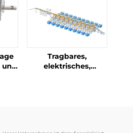
lage
Tragbares,
z und
elektrisches,
 für
langlebiges Förder-
und Transportsystem
aus
lebensmittelechtem
PVC