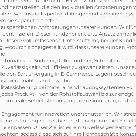
cheidende Rolle für die Effizienz industrieller Abläufe.
d herzustellen, die den individuellen Anforderungen 
aben wir unsere Expertise dahingehend verfeinert, Syste
n sie sogar übertreffen.
der spezifischen Anforderungen unserer Kunden. Wir f
 identifizieren. Dieser kundenorientierte Ansatz ermö
ren. Unsere vollumfassende Unterstützung bei der Kun
durch sichergestellt wird, dass unsere Kunden Produk
nd.
tomatische Sortierer, Rollenförderer, Schrägförderer und
uverlässigkeit und Effizienz zu gewährleisten. Unser a
n, die den Sortiervorgang in E-Commerce-Lagern beschle
rschiede nahtlos zu bewältigen.
ualitätssicherung bei Materialhandhabungssystemen von
ss jedes Produkt – von der Rohstoffauswahl bis zur end
ch, um reale Betriebsbedingungen zu simulieren, und 
r Engagement für Innovation unerschütterlich. Wir streb
unden Lösungen anzubieten, die nicht nur die Produktiv
anpassen. Unser Ziel ist es, ein zuverlässiger Partner 
hten, sodass diese sich auf ihre Kerngeschäfte konze