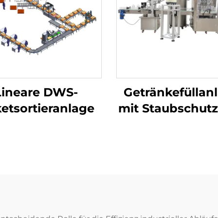
Lineare DWS-
Getränkefüllan
etsortieranlage
mit Staubschut
Verschließlinie
Deckel