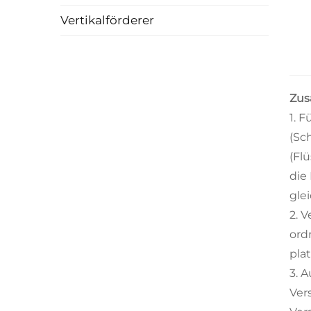
Vertikalförderer
Zus
1. 
(Sc
(Fl
die
gle
2. 
ord
pla
3. 
Ver