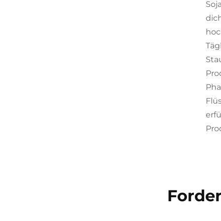
Soj
dic
hoc
Täg
Sta
Pro
Pha
Flü
erf
Pro
Forder