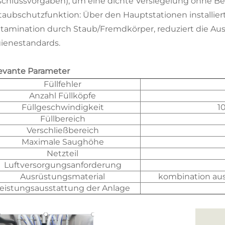
schlussvorgaben), um eine dichte Versiegelung ohne B
Staubschutzfunktion: Über den Hauptstationen installiert,
tamination durch Staub/Fremdkörper, reduziert die Aus
ienestandards.
evante Parameter
Füllfehler
Anzahl Füllköpfe
Füllgeschwindigkeit
1
Füllbereich
Verschließbereich
Maximale Saughöhe
Netzteil
Luftversorgungsanforderung
Ausrüstungsmaterial
kombination aus
eistungsausstattung der Anlage