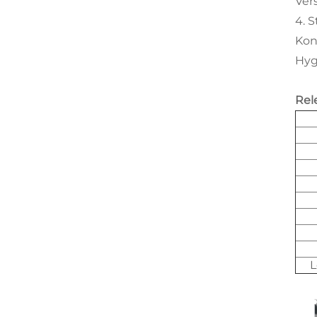
Ver
4. 
Kon
Hyg
Rel
L