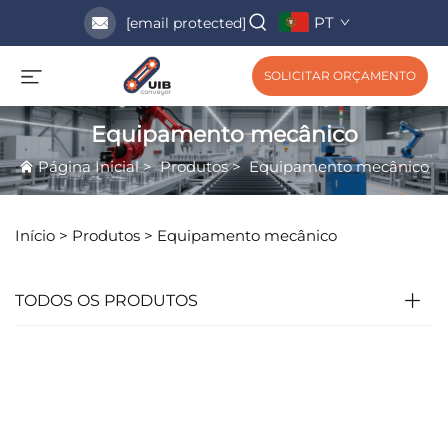
PT
[email protected]
SOLICITAR ORÇAMENTO
Equipamento mecânico
Página Inicial
>
Produtos
>
Equipamento mecânico
Início >
Produtos
>
Equipamento mecânico
TODOS OS PRODUTOS