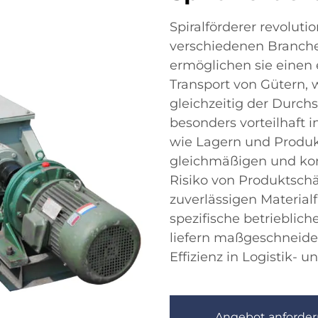
Spiralförderer revolut
verschiedenen Branchen
ermöglichen sie einen 
Transport von Gütern, 
gleichzeitig der Durch
besonders vorteilhaft
wie Lagern und Produkt
gleichmäßigen und kont
Risiko von Produktsch
zuverlässigen Material
spezifische betriebli
liefern maßgeschneider
Effizienz in Logistik- 
Angebot anforder