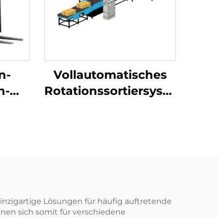
n-
Vollautomatisches
n-
Rotationssortiersystem
r
für Logistikpakete
nzigartige Lösungen für häufig auftretende
gnen sich somit für verschiedene