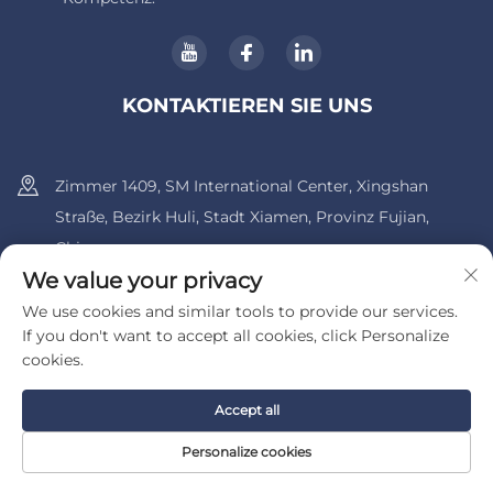
KONTAKTIEREN SIE UNS
Zimmer 1409, SM International Center, Xingshan
Straße, Bezirk Huli, Stadt Xiamen, Provinz Fujian,
China.
We value your privacy
+86-13600956803
We use cookies and similar tools to provide our services.
If you don't want to accept all cookies, click Personalize
[email protected]
cookies.
Accept all
Urheberrecht © 2025 durch UIB (Xiamen) Bearing Co., Ltd.
Datenschutzrichtlinie
Personalize cookies
STARTSEITE
PRODUKTE
E-MAIL
TEL