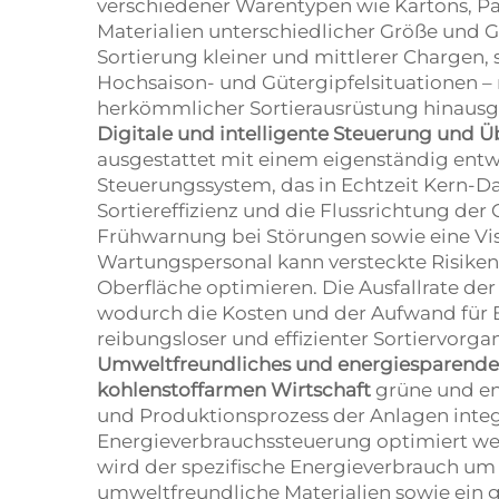
verschiedener Warentypen wie Kartons, Pake
Materialien unterschiedlicher Größe und G
Sortierung kleiner und mittlerer Chargen,
Hochsaison- und Gütergipfelsituationen – 
herkömmlicher Sortierausrüstung hinausg
Digitale und intelligente Steuerung un
ausgestattet mit einem eigenständig ent
Steuerungssystem, das in Echtzeit Kern-Da
Sortiereffizienz und die Flussrichtung de
Frühwarnung bei Störungen sowie eine Vis
Wartungspersonal kann versteckte Risiken 
Oberfläche optimieren. Die Ausfallrate der
wodurch die Kosten und der Aufwand für 
reibungsloser und effizienter Sortiervorg
Umweltfreundliches und energiesparende
kohlenstoffarmen Wirtschaft
grüne und en
und Produktionsprozess der Anlagen integ
Energieverbrauchssteuerung optimiert we
wird der spezifische Energieverbrauch um
umweltfreundliche Materialien sowie ein