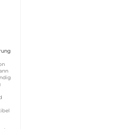
erung
on
kann
ändig
g
d
xibel