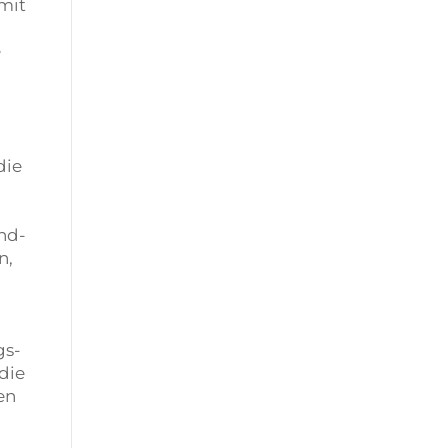
 mit
e
die
nd-
n,
gs-
die
en