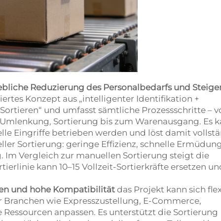
ebliche Reduzierung des Personalbedarfs und Steig
iertes Konzept aus „intelligenter Identifikation +
ortieren“ und umfasst sämtliche Prozessschritte – v
, Umlenkung, Sortierung bis zum Warenausgang. Es 
le Eingriffe betrieben werden und löst damit vollst
er Sortierung: geringe Effizienz, schnelle Ermüdun
. Im Vergleich zur manuellen Sortierung steigt die
tierlinie kann 10–15 Vollzeit-Sortierkräfte ersetzen un
ien und hohe Kompatibilität
das Projekt kann sich fle
er Branchen wie Expresszustellung, E-Commerce,
essourcen anpassen. Es unterstützt die Sortierung