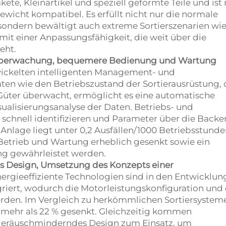
te, Kleinartikel und speziell geformte Teile und ist
ewicht kompatibel. Es erfüllt nicht nur die normale
 sondern bewältigt auch extreme Sortierszenarien wi
mit einer Anpassungsfähigkeit, die weit über die
eht.
d Überwachung, bequemere Bedienung und Wartung
wickelten intelligenten Management- und
ten wie den Betriebszustand der Sortierausrüstung, 
r Güter überwacht, ermöglicht es eine automatische
ualisierungsanalyse der Daten. Betriebs- und
schnell identifizieren und Parameter über die Backe
 Anlage liegt unter 0,2 Ausfällen/1000 Betriebsstunde
Betrieb und Wartung erheblich gesenkt sowie ein
ang gewährleistet werden.
s Design, Umsetzung des Konzepts einer
ergieeffiziente Technologien sind in den Entwicklun
riert, wodurch die Motorleistungskonfiguration und 
rden. Im Vergleich zu herkömmlichen Sortiersystem
 mehr als 22 % gesenkt. Gleichzeitig kommen
 geräuschminderndes Design zum Einsatz, um