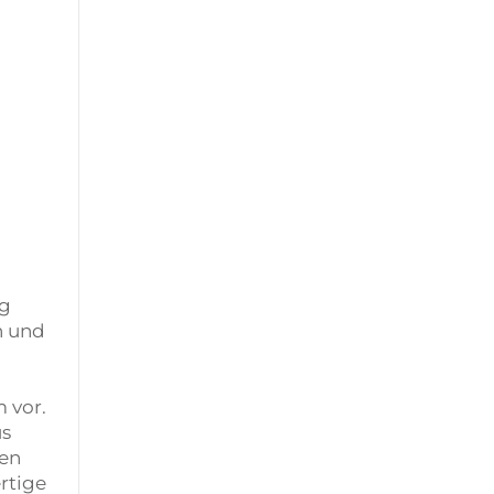
ng
n und
 vor.
us
zen
rtige