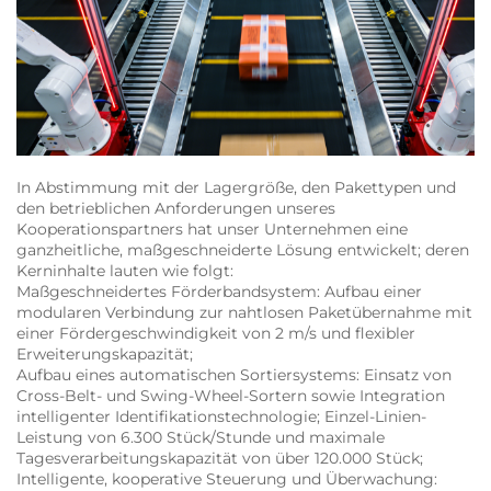
In Abstimmung mit der Lagergröße, den Pakettypen und
den betrieblichen Anforderungen unseres
Kooperationspartners hat unser Unternehmen eine
ganzheitliche, maßgeschneiderte Lösung entwickelt; deren
Kerninhalte lauten wie folgt:
Maßgeschneidertes Förderbandsystem: Aufbau einer
modularen Verbindung zur nahtlosen Paketübernahme mit
einer Fördergeschwindigkeit von 2 m/s und flexibler
Erweiterungskapazität;
Aufbau eines automatischen Sortiersystems: Einsatz von
Cross-Belt- und Swing-Wheel-Sortern sowie Integration
intelligenter Identifikationstechnologie; Einzel-Linien-
Leistung von 6.300 Stück/Stunde und maximale
Tagesverarbeitungskapazität von über 120.000 Stück;
Intelligente, kooperative Steuerung und Überwachung: