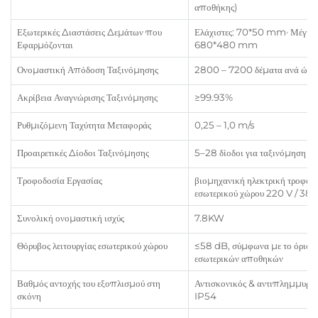
αποθήκης)
Εξωτερικές Διαστάσεις Δεμάτων που
Ελάχιστες: 70*50 mm· Μέγιστ
Εφαρμόζονται
680*480 mm
Ονομαστική Απόδοση Ταξινόμησης
2800 – 7200 δέματα ανά ώρα
Ακρίβεια Αναγνώρισης Ταξινόμησης
≥99.93%
Ρυθμιζόμενη Ταχύτητα Μεταφοράς
0,25 – 1,0 m/s
Προαιρετικές Δίοδοι Ταξινόμησης
5–28 δίοδοι για ταξινόμηση
Τροφοδοσία Εργασίας
βιομηχανική ηλεκτρική τροφοδ
εσωτερικού χώρου 220 V / 38
Συνολική ονομαστική ισχύς
7.8KW
Θόρυβος λειτουργίας εσωτερικού χώρου
≤58 dB, σύμφωνα με το όριο 
εσωτερικών αποθηκών
Βαθμός αντοχής του εξοπλισμού στη
Αντισκονικός & αντιπλημμυρι
σκόνη
IP54