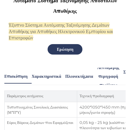
Αυτόματο Σύστημα Ταξινόμησης Αποστολών
Αποθήκης
Έξυπνο Σύστημα Αυτόματης Ταξινόμησης Δεμάτων
Αποθήκης για Αποθήκες Ηλεκτρονικού Εμπορίου και
Επιστροφών
Ερώτηση
Λεπτομερής
Συν
Επισκόπηση
Χαρακτηριστικά
Πλεονεκτήματα
περιγραφή
Π
προϊόντος
Παράμετρος αιτήματος
Τεχνική προδιαγραφή
Τυποποιημένες Συνολικές Διαστάσεις
4200*1050*1450 mm (προσ
(Μ*Π*Υ)
μήκος/γωνία στροφής)
Εύρος Βάρους Δεμάτων που Εφαρμόζεται
0,05 kg – 25 kg (καλύπτει τη
πλειονότητα των κιβωτίων και