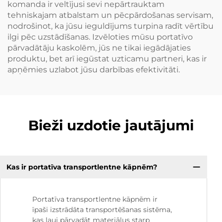
komanda ir veltījusi sevi nepārtrauktam
tehniskajam atbalstam un pēcpārdošanas servisam,
nodrošinot, ka jūsu ieguldījums turpina radīt vērtību
ilgi pēc uzstādīšanas. Izvēloties mūsu portatīvo
pārvadātāju kaskolēm, jūs ne tikai iegādājaties
produktu, bet arī iegūstat uzticamu partneri, kas ir
apņēmies uzlabot jūsu darbības efektivitāti.
Bieži uzdotie jautājumi
Kas ir portatīva transportlentne kāpnēm?
Portatīva transportlentne kāpnēm ir
īpaši izstrādāta transportēšanas sistēma,
kas ļauj pārvadāt materiālus starp