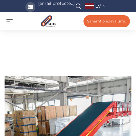
[email protected]
LV
Saņemt piedāvājumu