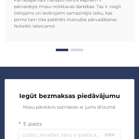
Pārnēsājamais transportlentis kāpnēm ir
pārveidojis mūsu noliktavas darbības. Tas ir viegli
lietojams un ievērojami samazinājis laiku, kas
pirms tam tika patērēts manuālai pārvadāšanai.
Noteikti ieteicams!
Iegūt bezmaksas piedāvājumu
Mūsu pārstāvis sazināsies ar jums drīzumā.
E-pasts
0/100