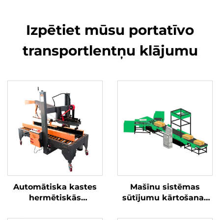
Izpētiet mūsu portatīvo
transportlentņu klājumu
Automātiska kastes
Mašīnu sistēmas
hermētiskās
sūtījumu kārtošanas
slēgšanas mašīna
iekārta