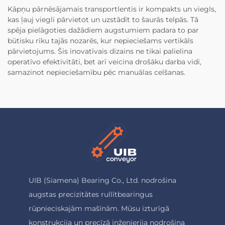
Kāpņu pārnēsājamais transportlentis ir kompakts un viegls,
kas ļauj viegli pārvietot un uzstādīt to šaurās telpās. Tā
spēja pielāgoties dažādiem augstumiem padara to par
būtisku rīku tajās nozarēs, kur nepieciešams vertikāls
pārvietojums. Šis inovatīvais dizains ne tikai palielina
operatīvo efektivitāti, bet arī veicina drošāku darba vidi,
samazinot nepieciešamību pēc manuālas celšanas.
UIB (Siamena) Bearing Co., Ltd. nodrošina
augstas precizitātes rullītbearingus
rūpnieciskajām mašīnām. Mūsu izturīgā
konstrukcija un precīzā inženierija nodrošina