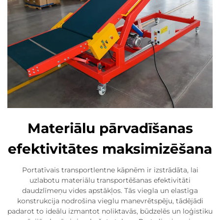
Materiālu pārvadīšanas
efektivitātes maksimizēšana
Portatīvais transportlentne kāpnēm ir izstrādāta, lai
uzlabotu materiālu transportēšanas efektivitāti
daudzlīmeņu vides apstākļos. Tās viegla un elastīga
konstrukcija nodrošina vieglu manevrētspēju, tādējādi
padarot to ideālu izmantot noliktavās, būdzelēs un loģistiku