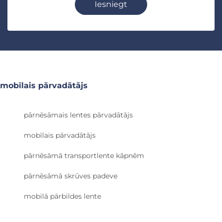
Iesniegt
mobīlais pārvadātājs
pārnēsāmais lentes pārvadātājs
mobīlais pārvadātājs
pārnēsāmā transportlente kāpnēm
pārnēsāmā skrūves padeve
mobilā pārbildes lente