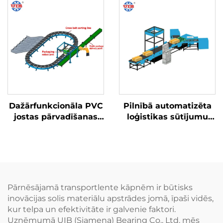
Dažārfunkcionāla PVC
Pilnībā automatizēta
jostas pārvadīšanas
loģistikas sūtījumu
sistēma
rotācijas klasifikācijas
sistēma
Pārnēsājamā transportlente kāpnēm ir būtisks
inovācijas solis materiālu apstrādes jomā, īpaši vidēs,
kur telpa un efektivitāte ir galvenie faktori.
Uzņēmumā UIB (Siamena) Bearing Co., Ltd. mēs