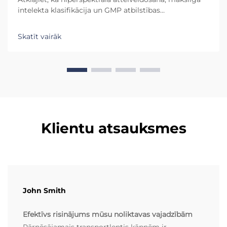
intelekta klasifikācija un GMP atbilstības
automatizācija nodrošina 99,9 % precizitāti pārtikas
un farmaceitisko produktu klasifikācijas līnijās.
Skatīt vairāk
Iepazīstieties ar faktisko ieguldījumu atdevi no
modulārām daudzlīmeņu sistēmām.
Klientu atsauksmes
John Smith
Efektīvs risinājums mūsu noliktavas vajadzībām