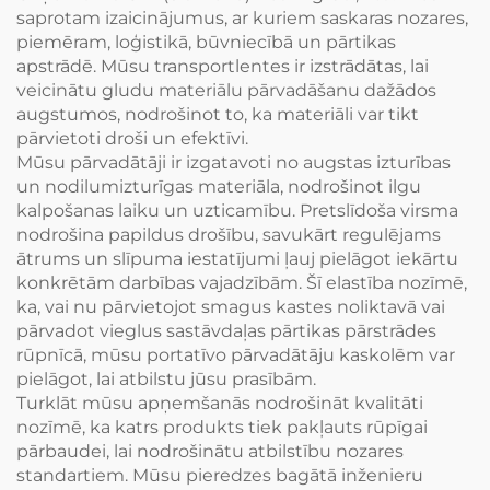
saprotam izaicinājumus, ar kuriem saskaras nozares,
piemēram, loģistikā, būvniecībā un pārtikas
apstrādē. Mūsu transportlentes ir izstrādātas, lai
veicinātu gludu materiālu pārvadāšanu dažādos
augstumos, nodrošinot to, ka materiāli var tikt
pārvietoti droši un efektīvi.
Mūsu pārvadātāji ir izgatavoti no augstas izturības
un nodilumizturīgas materiāla, nodrošinot ilgu
kalpošanas laiku un uzticamību. Pretslīdoša virsma
nodrošina papildus drošību, savukārt regulējams
ātrums un slīpuma iestatījumi ļauj pielāgot iekārtu
konkrētām darbības vajadzībām. Šī elastība nozīmē,
ka, vai nu pārvietojot smagus kastes noliktavā vai
pārvadot vieglus sastāvdaļas pārtikas pārstrādes
rūpnīcā, mūsu portatīvo pārvadātāju kaskolēm var
pielāgot, lai atbilstu jūsu prasībām.
Turklāt mūsu apņemšanās nodrošināt kvalitāti
nozīmē, ka katrs produkts tiek pakļauts rūpīgai
pārbaudei, lai nodrošinātu atbilstību nozares
standartiem. Mūsu pieredzes bagātā inženieru