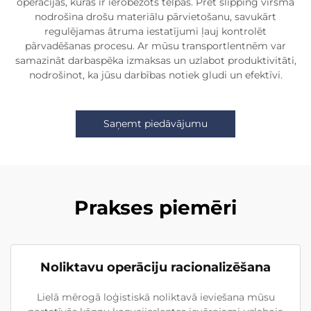
operācijās, kurās ir ierobežots telpas. Pret slipping virsma
nodrošina drošu materiālu pārvietošanu, savukārt
regulējamas ātruma iestatījumi ļauj kontrolēt
pārvadēšanas procesu. Ar mūsu transportlentnēm var
samazināt darbaspēka izmaksas un uzlabot produktivitāti,
nodrošinot, ka jūsu darbības notiek gludi un efektīvi.
Saņemt piedāvājumu
Prakses piemēri
Noliktavu operāciju racionalizēšana
Lielā mērogā loģistiskā noliktavā ieviešana mūsu