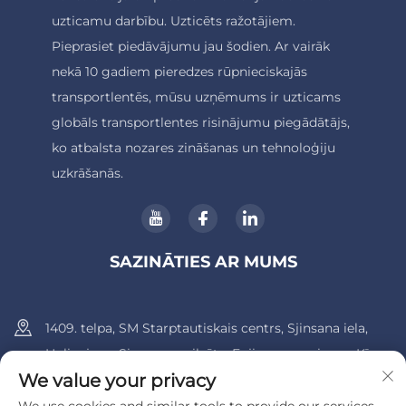
uzticamu darbību. Uzticēts ražotājiem.
Pieprasiet piedāvājumu jau šodien. Ar vairāk
nekā 10 gadiem pieredzes rūpnieciskajās
transportlentēs, mūsu uzņēmums ir uzticams
globāls transportlentes risinājumu piegādātājs,
ko atbalsta nozares zināšanas un tehnoloģiju
uzkrāšanās.
SAZINĀTIES AR MUMS
1409. telpa, SM Starptautiskais centrs, Sjinsana iela,
Huli rajons, Siamenas pilsēta, Fujianas provinces, Ķīna.
We value your privacy
+86-13600956803