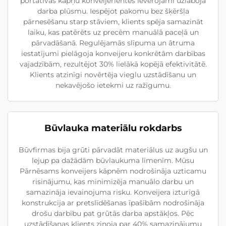
portatīvās kāpņu konveijerlentes ievērojami uzlaboja
darba plūsmu. Iespējot pakomu bez šķēršļa
pārnesēšanu starp stāviem, klients spēja samazināt
laiku, kas patērēts uz precēm manuālā paceļā un
pārvadāšanā. Regulējamās slīpuma un ātruma
iestatījumi pielāgoja konveijeru konkrētām darbības
vajadzībām, rezultējot 30% lielākā kopējā efektivitātē.
Klients atzinīgi novērtēja vieglu uzstādīšanu un
nekavējošo ietekmi uz ražīgumu.
Būvlauka materiālu rokdarbs
Būvfirmas bija grūti pārvadāt materiālus uz augšu un
lejup pa dažādām būvlaukuma līmenīm. Mūsu
Pārnēsams konveijers kāpnēm nodrošināja uzticamu
risinājumu, kas minimizēja manuālo darbu un
samazināja ievainojuma risku. Konveijera izturīgā
konstrukcija ar pretslīdēšanas īpašībām nodrošināja
drošu darbību pat grūtās darba apstākļos. Pēc
uzstādīšanas klients ziņoja par 40% samazinājumu