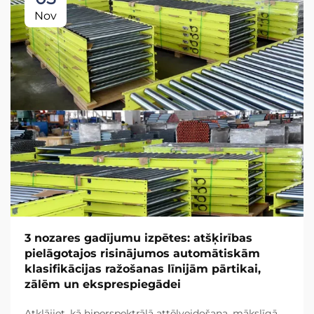
Nov
3 nozares gadījumu izpētes: atšķirības
pielāgotajos risinājumos automātiskām
klasifikācijas ražošanas līnijām pārtikai,
zālēm un eksprespiegādei
Atklājiet, kā hiperspektrālā attēlveidošana, mākslīgā