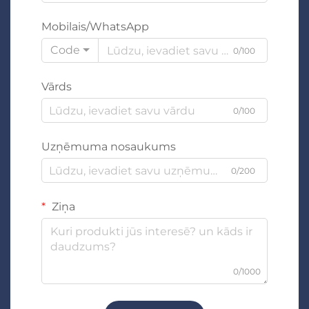
Mobilais/WhatsApp
Code
0/100
Vārds
0/100
Uzņēmuma nosaukums
0/200
Ziņa
0/1000