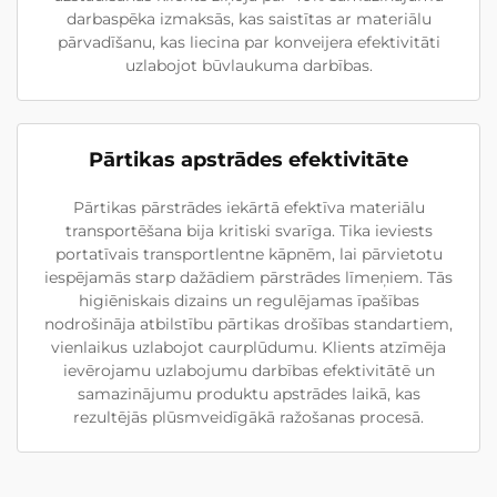
darbaspēka izmaksās, kas saistītas ar materiālu
pārvadīšanu, kas liecina par konveijera efektivitāti
uzlabojot būvlaukuma darbības.
Pārtikas apstrādes efektivitāte
Pārtikas pārstrādes iekārtā efektīva materiālu
transportēšana bija kritiski svarīga. Tika ieviests
portatīvais transportlentne kāpnēm, lai pārvietotu
iespējamās starp dažādiem pārstrādes līmeņiem. Tās
higiēniskais dizains un regulējamas īpašības
nodrošināja atbilstību pārtikas drošības standartiem,
vienlaikus uzlabojot caurplūdumu. Klients atzīmēja
ievērojamu uzlabojumu darbības efektivitātē un
samazinājumu produktu apstrādes laikā, kas
rezultējās plūsmveidīgākā ražošanas procesā.