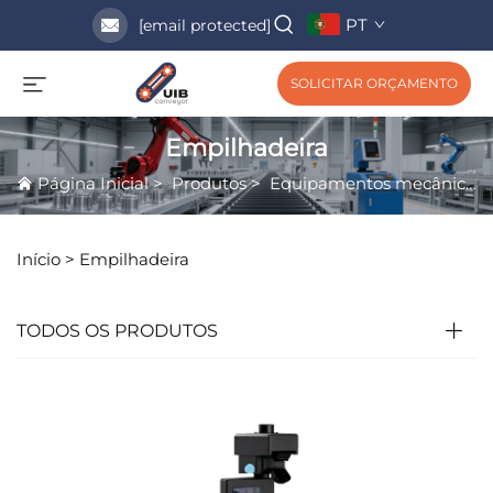
PT
[email protected]
SOLICITAR ORÇAMENTO
Empilhadeira
Página Inicial
>
Produtos
>
Equipamentos mecânicos
Início >
Empilhadeira
TODOS OS PRODUTOS