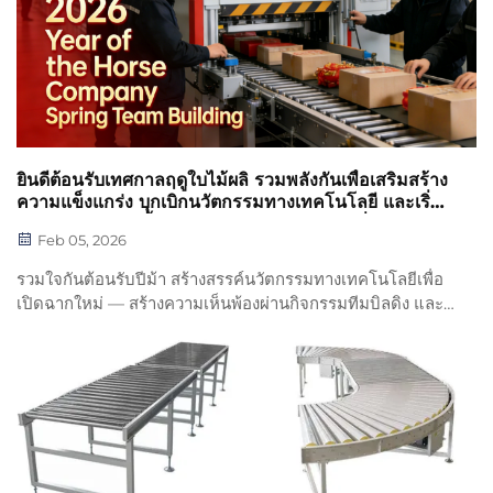
ยินดีต้อนรับเทศกาลฤดูใบไม้ผลิ รวมพลังกันเพื่อเสริมสร้าง
ความแข็งแกร่ง บุกเบิกนวัตกรรมทางเทคโนโลยี และเริ่ม
ต้นการเดินทางครั้งใหม่ — กิจกรรมทีมบิลดิงเนื่องใน
Feb 05, 2026
เทศกาลฤดูใบไม้ผลิของบริษัทสิ้นสุดลงอย่างสมบูรณ์แบบ
รวมใจกันต้อนรับปีม้า สร้างสรรค์นวัตกรรมทางเทคโนโลยีเพื่อ
เปิดฉากใหม่ — สร้างความเห็นพ้องผ่านกิจกรรมทีมบิลดิง และ
ส่งเสริมการพัฒนาด้วยการทำงานอย่างมั่นคง เทศกาลฤดูใบไม้
ผลิเปิดบทใหม่แห่งการเติบโต และทุกสิ่งทุกอย่างก็เปลี่ยนแปลง
ไปสู่ความสดใหม่...