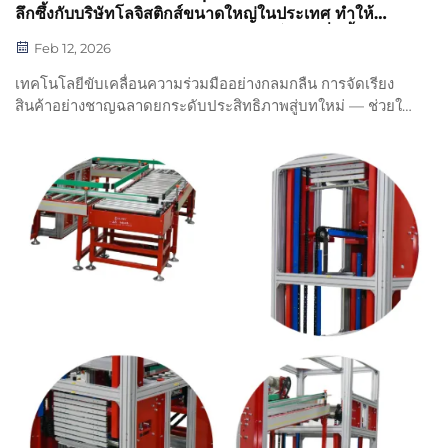
ลึกซึ้งกับบริษัทโลจิสติกส์ขนาดใหญ่ในประเทศ ทำให้
ประสิทธิภาพการจัดเรียงสินค้าแบบอัตโนมัติเพิ่มขึ้น
Feb 12, 2026
มากกว่า 5 เท่า
เทคโนโลยีขับเคลื่อนความร่วมมืออย่างกลมกลืน การจัดเรียง
สินค้าอย่างชาญฉลาดยกระดับประสิทธิภาพสู่บทใหม่ — ช่วยให้
ธุรกิจโลจิสติกส์ก้าวข้ามข้อจำกัดในการดำเนินงานด้วยโซลูชัน
สายพานลำเลียงและระบบจัดเรียงสินค้าอัตโนมัติระดับมืออาชีพ
เมื่อเร็วๆ นี้ บริษัทของเราได้...