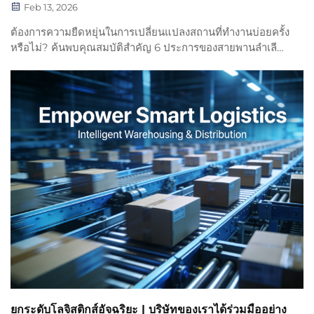
Feb 13, 2026
ต้องการความยืดหยุ่นในการเปลี่ยนแปลงสถานที่ทำงานบ่อยครั้ง
หรือไม่? ค้นพบคุณสมบัติสำคัญ 6 ประการของสายพานลำเลียง
แบบพกพา: ความสามารถในการเคลื่อนย้ายได้สะดวก การติด
ตั้งอย่างรวดเร็ว ความทนทาน ความหลากหลายในการใช้งาน
ความปลอดภัย และความสะดวกในการบำรุงรักษา ปรับปรุง
ตารางเวลาการก่อสร้างของคุณให้มีประสิทธิภาพสูงสุดตั้งแต่วัน
นี้
ยกระดับโลจิสติกส์อัจฉริยะ | บริษัทของเราได้ร่วมมืออย่าง