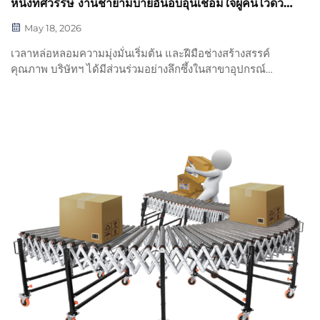
หนึ่งทศวรรษ งานชายามบ่ายอันอบอุ่นเชื่อมใจผู้คนไว้ด้วย
กัน — การเปิดตัวกิจกรรมชายามบ่ายของ UIB
May 18, 2026
เวลาหล่อหลอมความมุ่งมั่นเริ่มต้น และฝีมือช่างสร้างสรรค์
คุณภาพ บริษัทฯ ได้มีส่วนร่วมอย่างลึกซึ้งในสาขาอุปกรณ์
เครื่องจักรกล เช่น อุปกรณ์การคัดแยกอัตโนมัติ อุปกรณ์ลำเลียง
และอุปกรณ์ลำเลียงด้วยรถโฟร์คลิฟต์ มาเป็นเวลาเกินกว่าหนึ่ง
ทศวรรษ...