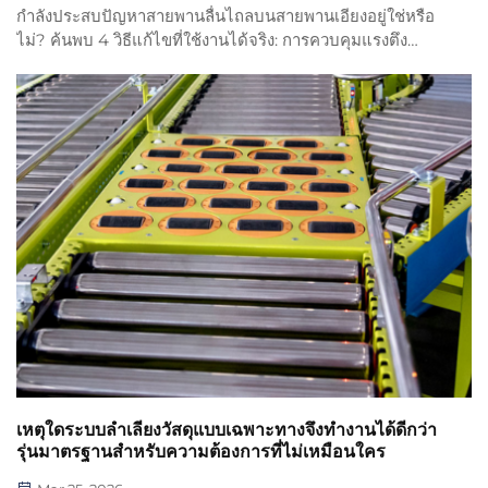
กำลังประสบปัญหาสายพานลื่นไถลบนสายพานเอียงอยู่ใช่หรือ
ไม่? ค้นพบ 4 วิธีแก้ไขที่ใช้งานได้จริง: การควบคุมแรงตึง
สายพาน การปรับแต่งมุมหุ้มสายพานให้เหมาะสม การใช้วัสดุ
เคลือบผิวเซรามิก และการติดตั้งอุปกรณ์หยุดย้อนกลับของ
สายพาน ยุติเวลาหยุดทำงานทันที
เหตุใดระบบลำเลียงวัสดุแบบเฉพาะทางจึงทำงานได้ดีกว่า
รุ่นมาตรฐานสำหรับความต้องการที่ไม่เหมือนใคร