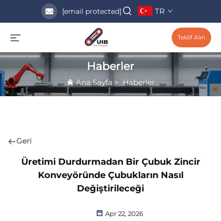
TR
[email protected]
Teklif Alın
Haberler
Ana Sayfa
>
Haberler
Geri
Üretimi Durdurmadan Bir Çubuk Zincir
Konveyöründe Çubukların Nasıl
Değiştirileceği
Apr 22, 2026