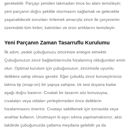
gerekebilir. Parçayı yeniden takmadan önce bu alanı temizleyin;
yeni parçanın doğru şekilde oturmasını sağlamak ve gelecekte
yaşanabilecek sorunları önlemek amacıyla zincir ile çerçevenin
üzerindeki tüm kirleri, kalıntıları ve ürün artıklarını temizleyin.
Yeni Parçanın Zaman Tasarruflu Kurulumu
İlk adım, yedek çubuğunuzu zincirinize entegre etmektir.
Çubuğunuzun zincir bağlantılarınızla hizalanmış olduğundan emin
olun. Optimal kurulum için çubuğunuzun, zincirinizle uyumlu
deliklere sahip olması gerekir. Eğer çubuklu zincir konveyörünüz
takma tip (snap-on) bir yapıya sahipse, tık sesi duyana kadar
aşağı doğru bastırın. Cıvatalı bir tasarım söz konusuysa,
cıvataları veya vidaları yerleştirmeden önce deliklerin
hizalanmasını öneririz. Cıvatayı sabitlemek için tornavida veya
anahtar kullanın. Unutmayın ki aşırı sıkma yapmamalısınız; aksi
takdirde çubuğunuzda çatlama meydana gelebilir ya da