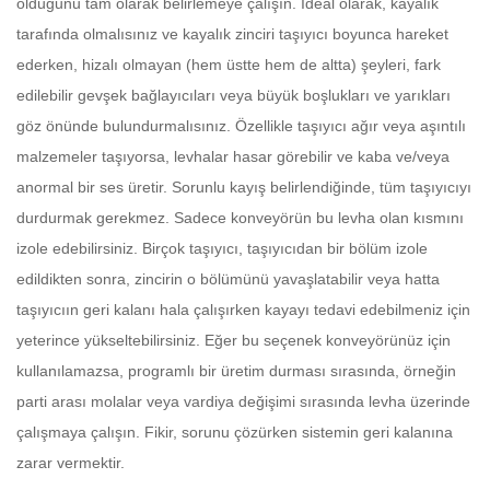
olduğunu tam olarak belirlemeye çalışın. İdeal olarak, kayalık
tarafında olmalısınız ve kayalık zinciri taşıyıcı boyunca hareket
ederken, hizalı olmayan (hem üstte hem de altta) şeyleri, fark
edilebilir gevşek bağlayıcıları veya büyük boşlukları ve yarıkları
göz önünde bulundurmalısınız. Özellikle taşıyıcı ağır veya aşıntılı
malzemeler taşıyorsa, levhalar hasar görebilir ve kaba ve/veya
anormal bir ses üretir. Sorunlu kayış belirlendiğinde, tüm taşıyıcıyı
durdurmak gerekmez. Sadece konveyörün bu levha olan kısmını
izole edebilirsiniz. Birçok taşıyıcı, taşıyıcıdan bir bölüm izole
edildikten sonra, zincirin o bölümünü yavaşlatabilir veya hatta
taşıyıcıın geri kalanı hala çalışırken kayayı tedavi edebilmeniz için
yeterince yükseltebilirsiniz. Eğer bu seçenek konveyörünüz için
kullanılamazsa, programlı bir üretim durması sırasında, örneğin
parti arası molalar veya vardiya değişimi sırasında levha üzerinde
çalışmaya çalışın. Fikir, sorunu çözürken sistemin geri kalanına
zarar vermektir.