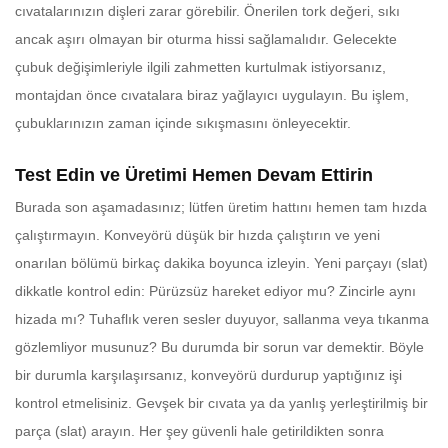
cıvatalarınızın dişleri zarar görebilir. Önerilen tork değeri, sıkı
ancak aşırı olmayan bir oturma hissi sağlamalıdır. Gelecekte
çubuk değişimleriyle ilgili zahmetten kurtulmak istiyorsanız,
montajdan önce cıvatalara biraz yağlayıcı uygulayın. Bu işlem,
çubuklarınızın zaman içinde sıkışmasını önleyecektir.
Test Edin ve Üretimi Hemen Devam Ettirin
Burada son aşamadasınız; lütfen üretim hattını hemen tam hızda
çalıştırmayın. Konveyörü düşük bir hızda çalıştırın ve yeni
onarılan bölümü birkaç dakika boyunca izleyin. Yeni parçayı (slat)
dikkatle kontrol edin: Pürüzsüz hareket ediyor mu? Zincirle aynı
hizada mı? Tuhaflık veren sesler duyuyor, sallanma veya tıkanma
gözlemliyor musunuz? Bu durumda bir sorun var demektir. Böyle
bir durumla karşılaşırsanız, konveyörü durdurup yaptığınız işi
kontrol etmelisiniz. Gevşek bir cıvata ya da yanlış yerleştirilmiş bir
parça (slat) arayın. Her şey güvenli hale getirildikten sonra