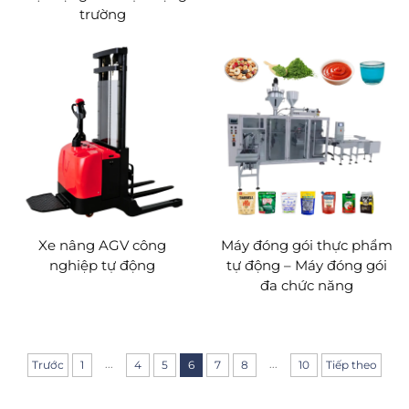
trường
Xe nâng AGV công
Máy đóng gói thực phẩm
nghiệp tự động
tự động – Máy đóng gói
đa chức năng
...
...
Trước
1
4
5
6
7
8
10
Tiếp theo