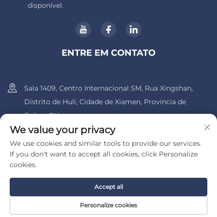
disponível.
ENTRE EM CONTATO
Sala 1409, Centro Internacional SM, Rua Xingshan,
Distrito de Huli, Cidade de Xiamen, Província de
Fujian, China.
We value your privacy
+86-13600956803
We use cookies and similar tools to provide our services.
If you don't want to accept all cookies, click Personalize
[email protected]
cookies.
Accept all
Direitos autorais © 2025 pela UIB (Xiamen) Bearing Co., Ltd.
Política de Privacidade
Personalize cookies