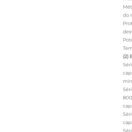
Mét
do 
Pro
des
Pot
Temp
(2)
Sér
cap
min
Sér
800
cap
Sér
cap
Sér