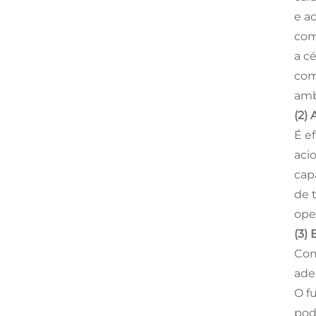
e a
com
a c
com
amb
(2)
É e
aci
cap
de 
ope
(3)
Com
ade
O f
pod