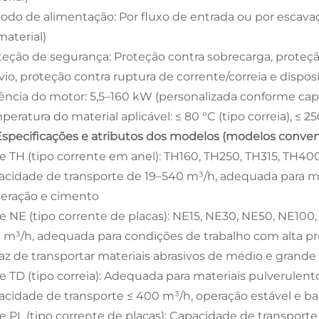
odo de alimentação: Por fluxo de entrada ou por escavaç
material)
teção de segurança: Proteção contra sobrecarga, proteçã
vio, proteção contra ruptura de corrente/correia e dispos
ência do motor: 5,5–160 kW (personalizada conforme capa
eratura do material aplicável: ≤ 80 °C (tipo correia), ≤ 25
 Especificações e atributos dos modelos (modelos conven
ie TH (tipo corrente em anel): TH160, TH250, TH315, TH4
acidade de transporte de 19–540 m³/h, adequada para mat
eração e cimento
ie NE (tipo corrente de placas): NE15, NE30, NE50, NE100,
 m³/h, adequada para condições de trabalho com alta pro
az de transportar materiais abrasivos de médio e grande
ie TD (tipo correia): Adequada para materiais pulverulent
acidade de transporte ≤ 400 m³/h, operação estável e ba
ie PL (tipo corrente de placas): Capacidade de transporte