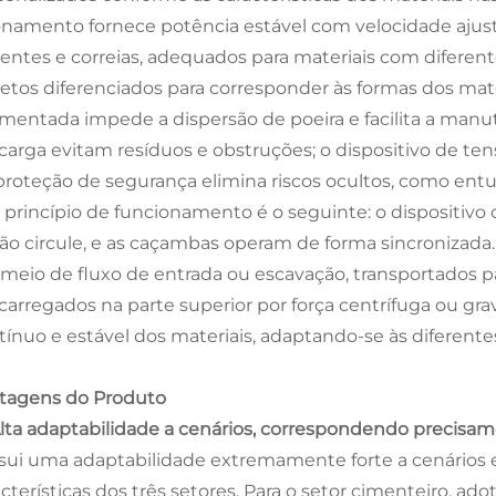
onamento fornece potência estável com velocidade ajus
rentes e correias, adequados para materiais com diferent
jetos diferenciados para corresponder às formas dos mate
mentada impede a dispersão de poeira e facilita a manut
carga evitam resíduos e obstruções; o dispositivo de te
proteção de segurança elimina riscos ocultos, como entu
 princípio de funcionamento é o seguinte: o dispositiv
ção circule, e as caçambas operam de forma sincronizada. 
 meio de fluxo de entrada ou escavação, transportados p
carregados na parte superior por força centrífuga ou gra
tínuo e estável dos materiais, adaptando-se às diferente
tagens do Produto
 Alta adaptabilidade a cenários, correspondendo precisa
sui uma adaptabilidade extremamente forte a cenários 
cterísticas dos três setores. Para o setor cimenteiro, ad