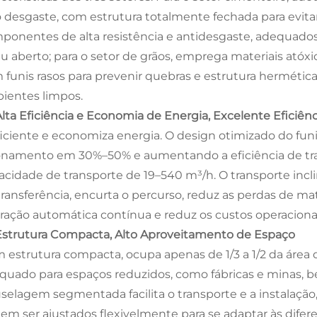
o desgaste, com estrutura totalmente fechada para evitar p
ponentes de alta resistência e antidesgaste, adequado
éu aberto; para o setor de grãos, emprega materiais atóx
 funis rasos para prevenir quebras e estrutura hermétic
ientes limpos.
 Alta Eficiência e Economia de Energia, Excelente Eficiên
ficiente e economiza energia. O design otimizado do funi
onamento em 30%–50% e aumentando a eficiência de t
acidade de transporte de 19–540 m³/h. O transporte incl
transferência, encurta o percurso, reduz as perdas de ma
ração automática contínua e reduz os custos operacionai
 Estrutura Compacta, Alto Aproveitamento de Espaço
 estrutura compacta, ocupa apenas de 1/3 a 1/2 da área 
quado para espaços reduzidos, como fábricas e minas, b
uselagem segmentada facilita o transporte e a instalaçã
em ser ajustados flexivelmente para se adaptar às difere