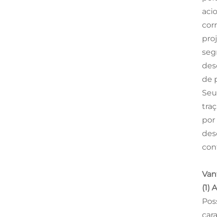
aci
cor
pro
seg
des
de 
Seu
tra
por
des
con
Van
(1)
Pos
cara