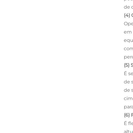
de d
(4)
Ope
em 
equ
com
per
(5)
É s
de 
de 
cim
par
(6) 
É fl
alt