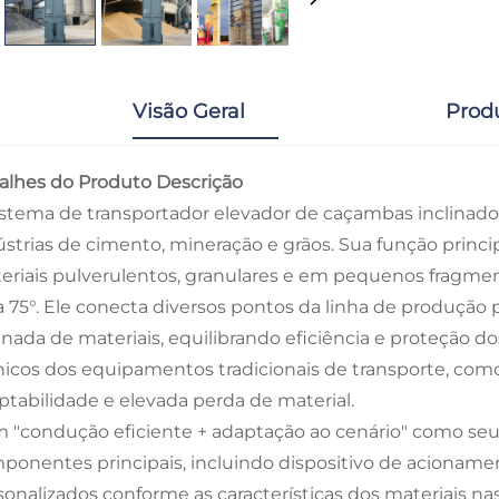
Visão Geral
Prod
alhes do Produto Descrição
istema de transportador elevador de caçambas inclinado
ústrias de cimento, mineração e grãos. Sua função princi
eriais pulverulentos, granulares e em pequenos fragmen
 a 75°. Ele conecta diversos pontos da linha de produção p
linada de materiais, equilibrando eficiência e proteção d
nicos dos equipamentos tradicionais de transporte, com
ptabilidade e elevada perda de material.
 "condução eficiente + adaptação ao cenário" como seu
ponentes principais, incluindo dispositivo de acionament
sonalizados conforme as características dos materiais nas 