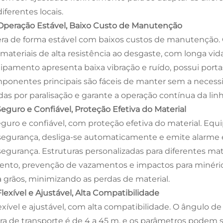
iferentes locais.
 Operação Estável, Baixo Custo de Manutenção
ra de forma estável com baixos custos de manutenção. 
materiais de alta resistência ao desgaste, com longa vida
ipamento apresenta baixa vibração e ruído, possui porta
ponentes principais são fáceis de manter sem a necessi
das por paralisação e garante a operação contínua da lin
 Seguro e Confiável, Proteção Efetiva do Material
eguro e confiável, com proteção efetiva do material. E
segurança, desliga-se automaticamente e emite alarme 
segurança. Estruturas personalizadas para diferentes mat
ento, prevenção de vazamentos e impactos para minéri
a grãos, minimizando as perdas de material.
Flexível e Ajustável, Alta Compatibilidade
exível e ajustável, com alta compatibilidade. O ângulo de 
ura de transporte é de 4 a 45 m, e os parâmetros podem 