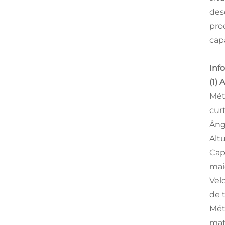
des
pro
cap
Inf
(1) 
Mét
curt
Ângu
Alt
Cap
mai
Vel
de 
Mét
mat