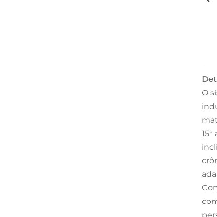
Det
O s
ind
mat
15°
inc
crô
ada
Com
com
per