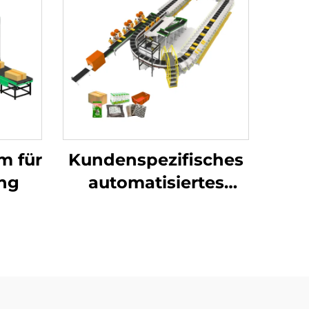
m für
Kundenspezifisches
ung
automatisiertes
Sortierfördersystem
mit kreisförmigem
Querriemen