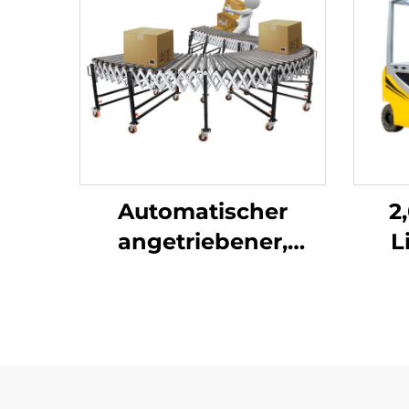
Automatischer
2
angetriebener,
L
ausfahrbarer,
flexibler
Rollenförderer