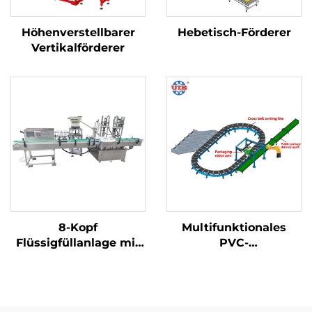
Höhenverstellbarer
Hebetisch-Förderer
Vertikalförderer
8-Kopf
Multifunktionales
Flüssigfüllanlage mit
PVC-
Klemmverschluss-
Riemenförderersystem
und
Doppelverriegelungsverschlusstechnik