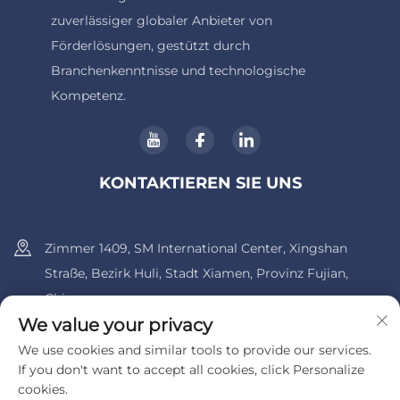
zuverlässiger globaler Anbieter von
Förderlösungen, gestützt durch
Branchenkenntnisse und technologische
Kompetenz.
KONTAKTIEREN SIE UNS
Zimmer 1409, SM International Center, Xingshan
Straße, Bezirk Huli, Stadt Xiamen, Provinz Fujian,
China.
We value your privacy
+86-13600956803
We use cookies and similar tools to provide our services.
If you don't want to accept all cookies, click Personalize
[email protected]
cookies.