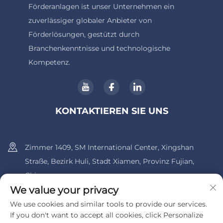
Förderanlagen ist unser Unternehmen ein
zuverlässiger globaler Anbieter von
Förderlösungen, gestützt durch
Branchenkenntnisse und technologische
Kompetenz.
KONTAKTIEREN SIE UNS
Zimmer 1409, SM International Center, Xingshan
Straße, Bezirk Huli, Stadt Xiamen, Provinz Fujian,
China.
We value your privacy
+86-13600956803
We use cookies and similar tools to provide our services.
If you don't want to accept all cookies, click Personalize
[email protected]