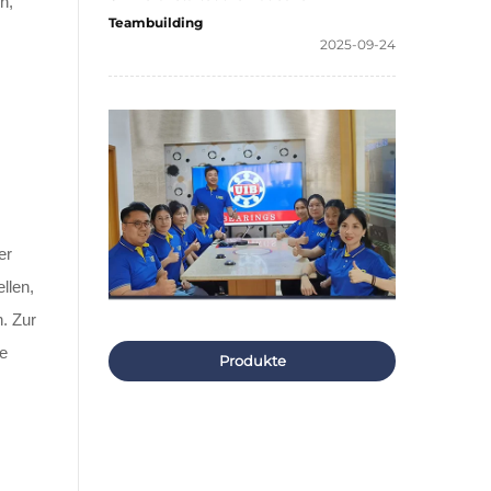
n,
Teambuilding
2025-09-24
er
llen,
h. Zur
ge
Produkte