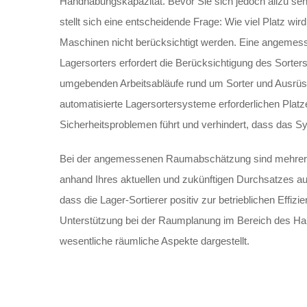
Handhabungskapazität. Bevor Sie sich jedoch allzu sehr 
stellt sich eine entscheidende Frage: Wie viel Platz wir
Maschinen nicht berücksichtigt werden. Eine angemessen
Lagersorters erfordert die Berücksichtigung des Sorters
umgebenden Arbeitsabläufe rund um Sorter und Ausrüstu
automatisierte Lagersortersysteme erforderlichen Pla
Sicherheitsproblemen führt und verhindert, dass das Sy
Bei der angemessenen Raumabschätzung sind mehrere F
anhand Ihres aktuellen und zukünftigen Durchsatzes aus
dass die Lager-Sortierer positiv zur betrieblichen Effizi
Unterstützung bei der Raumplanung im Bereich des Ha
wesentliche räumliche Aspekte dargestellt.