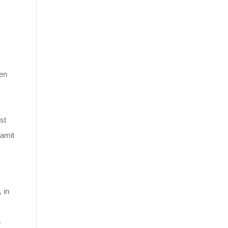
nen
st
damit
 in
n