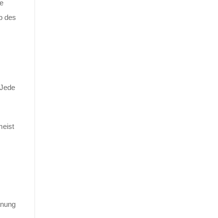
le
b des
 Jede
meist
lanung