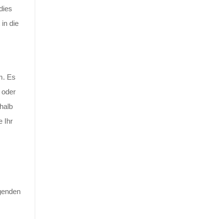
dies
in die
m. Es
 oder
halb
e Ihr
genden