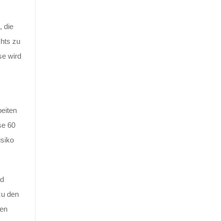
, die
chts zu
se wird
eiten
se 60
isiko
nd
zu den
gen