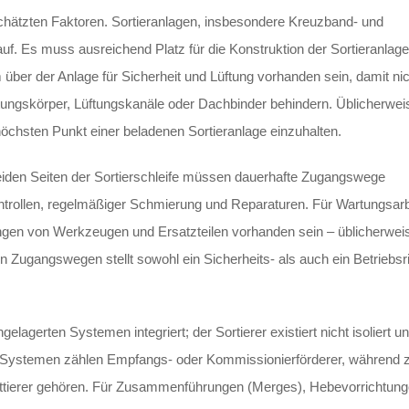
erschätzten Faktoren. Sortieranlagen, insbesondere Kreuzband- und
f. Es muss ausreichend Platz für die Konstruktion der Sortieranlage
 über der Anlage für Sicherheit und Lüftung vorhanden sein, damit ni
htungskörper, Lüftungskanäle oder Dachbinder behindern. Üblicherwei
chsten Punkt einer beladenen Sortieranlage einzuhalten.
iden Seiten der Sortierschleife müssen dauerhafte Zugangswege
ntrollen, regelmäßiger Schmierung und Reparaturen. Für Wartungsarb
en von Werkzeugen und Ersatzteilen vorhanden sein – üblicherwei
 Zugangswegen stellt sowohl ein Sicherheits- als auch ein Betriebsr
elagerten Systemen integriert; der Sortierer existiert nicht isoliert u
en Systemen zählen Empfangs- oder Kommissionierförderer, während 
ttierer gehören. Für Zusammenführungen (Merges), Hebevorrichtun