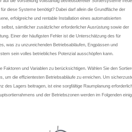
auf die Vorstellung vollständig betriebsbereiter Sortiersysteme freue
d für diese Systeme benötigt? Dabei darf allein die Grundfläche der
e, erfolgreiche und rentable Installation eines automatisierten
 selbst, sämtlicher zusätzlicher erforderlicher Ausrüstung sowie der
ng. Einer der häufigsten Fehler ist die Unterschätzung des für
tzes, was zu unzureichenden Betriebsabläufen, Engpässen und
stem sein volles betriebliches Potenzial ausschöpfen kann.
aktoren und Variablen zu berücksichtigen. Wählen Sie den Sortier
, um die effizientesten Betriebsabläufe zu erreichen. Um sicherzuste
enz des Lagers beitragen, ist eine sorgfältige Raumplanung erforderlic
uptsortierrahmens und der Betriebszonen werden im Folgenden eini