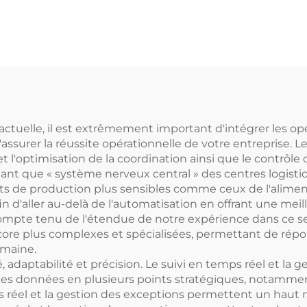
à bande transve
personnalis
e actuelle, il est extrêmement important d'intégrer les o
d'assurer la réussite opérationnelle de votre entreprise. 
 et l'optimisation de la coordination ainsi que le contr
 tant que « système nerveux central » des centres logisti
ts de production plus sensibles comme ceux de l'alimenta
d'aller au-delà de l'automatisation en offrant une meille
Compte tenu de l'étendue de notre expérience dans ce se
 encore plus complexes et spécialisées, permettant de r
omaine.
ité, adaptabilité et précision. Le suivi en temps réel et 
es données en plusieurs points stratégiques, notamment l
mps réel et la gestion des exceptions permettent un haut 