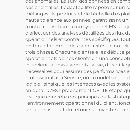
des anomalies. Le suivi des données en temps
des anomalies. L'adaptabilité repose sur un c
mélanges de produits et de l'échelle d'exploit
haute tolérance aux pannes, garantissant u
à notre conviction qu'un système SIMS unique
d'effectuer des analyses détaillées des flux
opérationnels et contraintes spécifiques, t
En tenant compte des spécificités de nos cli
trois phases. Chacune d'entre elles débute 
opérationnels de nos clients en une concept
intervient la phase administrative, durant laq
nécessaires pour assurer des performances adé
Professional as a Service, où la modélisatio
logiciel, ainsi que les interfaces avec les sy
en détail. C'EST précisément CETTE étape qu
pratique concrète des principes de la strat
l'environnement opérationnel du client, fon
de la précision et du retour sur investissemen