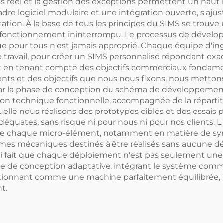
 réel et la gestion des exceptions permettent un haut n
adre logiciel modulaire et une intégration ouverte, s'aju
ation. À la base de tous les principes du SIMS se trouve u
n fonctionnement ininterrompu. Le processus de dével
 pour tous n'est jamais approprié. Chaque équipe d'ing
 de travail, pour créer un SIMS personnalisé répondant e
out en tenant compte des objectifs commerciaux fondame
ents et des objectifs que nous nous fixons, nous metto
par la phase de conception du schéma de développement.
ion technique fonctionnelle, accompagnée de la réparti
uelle nous réalisons des prototypes ciblés et des essais p
quates, sans risque ni pour nous ni pour nos clients. L'i
n de chaque micro-élément, notamment en matière de syn
stèmes mécaniques destinés à être réalisés sans aucune dévi
i fait que chaque déploiement n'est pas seulement une i
égie de conception adaptative, intégrant le système co
ctionnant comme une machine parfaitement équilibrée, i
t.