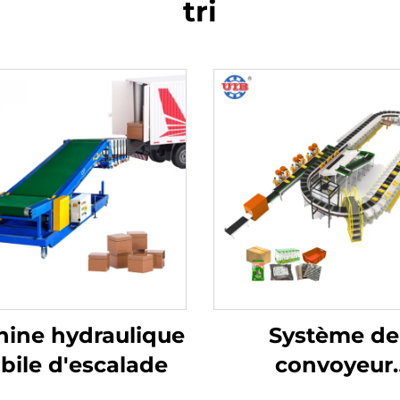
tri
ine hydraulique
Système de
bile d'escalade
convoyeur
automatisé circu