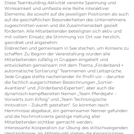
Diese Teambuilding-Aktivität vereinte Spannung und
Wirksamkeit und umfasste eine Reihe interaktiver
Elemente, die sowohl auf die jeweiligen Positionen als auch
auf die geschäftlichen Besonderheiten des Unternehmens
zugeschnitten waren und die Zusammenarbeit gezielt
förderten. Alle Mitarbeitenden beteiligten sich aktiv und
mit vollem Einsatz; die Stimmung vor Ort war herzlich,
geordnet und angenehm:
Eisbrechen und gemeinsam in See stechen, um Konsens zu
schaffen: Zu Beginn der Veranstaltung wurden alle
Mitarbeitenden zufällig in Gruppen eingeteilt und
entwickelten gemeinsam mit dem Thema „Förderband +
automatische Sortierung“ Teamnamen und Leitsprüche.
Jede Gruppe stellte nacheinander ihr Profil vor – darunter
die fachlich ausgerichteten Bezeichnungen „Sortier-
Avantiere“ und „Förderband-Experten“, aber auch die
dynamisch-kampfbereiten Namen „Team Pferdejahr –
Vorwärts zum Erfolg“ und „Team Technologische
Innovation – Zukunft gestalten“. So konnten rasch
Hemmnisse abgebaut, ein gemeinsamer Nenner gefunden
und die hochmotivierte geistige Haltung aller
Mitarbeitenden sichtbar gemacht werden;
Interessante Kooperation zur Übung des stillschweigenden
Verständnisses: Im Mittelpunkt stehen die Kernprinzipien