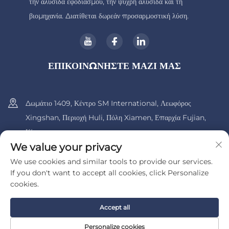
την αλυσίδα εφοδιασμού, την ψυχρή αλυσίδα και τη
βιομηχανία. Διατίθεται δωρεάν προσαρμοστική λύση.
ΕΠΙΚΟΙΝΩΝΗΣΤΕ ΜΑΖΙ ΜΑΣ
Δωμάτιο 1409, Κέντρο SM International, Λεωφόρος
Xingshan, Περιοχή Huli, Πόλη Xiamen, Επαρχία Fujian,
Κίνα.
We value your privacy
+86-13600956803
We use cookies and similar tools to provide our services.
If you don't want to accept all cookies, click Personalize
[email protected]
cookies.
Accept all
Πνευματικά δικαιώματα © 2025 από την UIB (Xiamen) Bearing Co.,
Ltd.
Πολιτική Απορρήτου
Personalize cookies