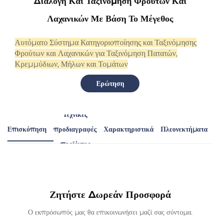
Διαλογή Και Ταξινόμηση Φρούτων Και
Λαχανικών Με Βάση Το Μέγεθος
Αυτόματο Σύστημα Κατηγοριοποίησης και Ταξινόμησης
Φρούτων και Λαχανικών για Ταξινόμηση Πατατών,
Κρεμμύδιων, Μήλων και Τομάτων
Ερώτηση
Τεχνικές
Λ
Επισκόπηση
προδιαγραφές
Χαρακτηριστικά
Πλεονεκτήματα
προϊόντος
Ζητήστε Δωρεάν Προσφορά
Ο εκπρόσωπός μας θα επικοινωνήσει μαζί σας σύντομα.