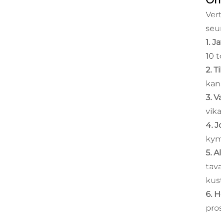
Om
Vert
seu
1. J
10 t
2. T
kana
3. 
vik
4. 
kym
5. 
tava
kus
6. 
pro