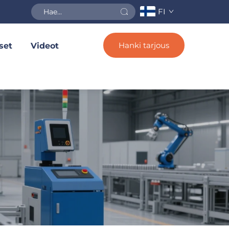
FI
Hanki tarjous
set
Videot