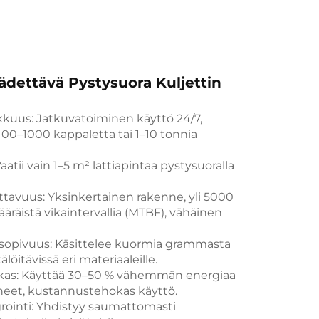
dettävä Pystysuora Kuljettin
kkuus: Jatkuvatoiminen käyttö 24/7,
100–1000 kappaletta tai 1–10 tonnia
Vaatii vain 1–5 m² lattiapintaa pystysuoralla
ttavuus: Yksinkertainen rakenne, yli 5000
äräistä vikaintervallia (MTBF), vähäinen
nsopivuus: Käsittelee kuormia grammasta
älöitävissä eri materiaaleille.
kas: Käyttää 30–50 % vähemmän energiaa
neet, kustannustehokas käyttö.
grointi: Yhdistyy saumattomasti