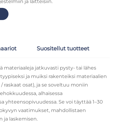
stelmiin ja laitteisiin.
aariot
Suositellut tuotteet
ä materiaaleja jatkuvasti pysty- tai lähes
tyypiseksi ja muiksi rakenteiksi materiaalien
/ raskaat osat), ja se soveltuu moniin
a tehokkuudessa, alhaisessa
sa yhteensopivuudessa. Se voi täyttää 1–30
tokyvyn vaatimukset, mahdollistaen
n ja laskemisen.