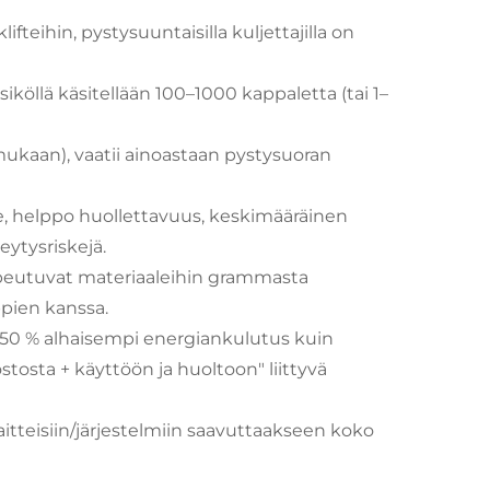
lifteihin, pystysuuntaisilla kuljettajilla on
siköllä käsitellään 100–1000 kappaletta (tai 1–
 mukaan), vaatii ainoastaan pystysuoran
, helppo huollettavuus, keskimääräinen
ytysriskejä.
opeutuvat materiaaleihin grammasta
pien kanssa.
50 % alhaisempi energiankulutus kuin
ostosta + käyttöön ja huoltoon" liittyvä
aitteisiin/järjestelmiin saavuttaakseen koko