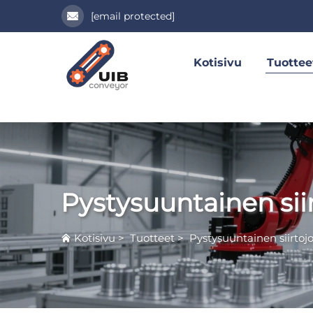
[email protected]
Kotisivu
Tuottee
Pystysuuntainen sii
Kotisivu
>
Tuotteet
>
Pystysuuntainen siirtojo