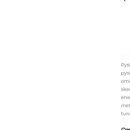
Pyst
pys
omi
ske
ene
met
tur