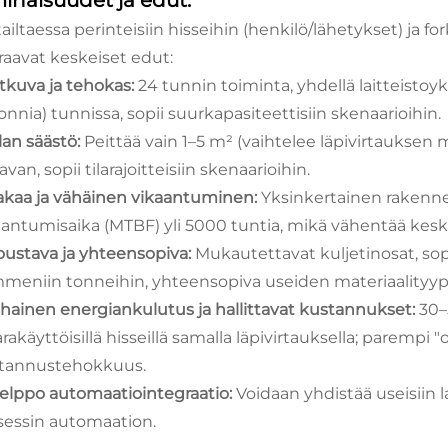
inaisuudet ja edut:
ailtaessa perinteisiin hisseihin (henkilö/lähetykset) ja fork
raavat keskeiset edut:
atkuva ja tehokas:
24 tunnin toiminta, yhdellä laitteistoyk
onnia) tunnissa, sopii suurkapasiteettisiin skenaarioihin.
ilan säästö:
Peittää vain 1–5 m² (vaihtelee läpivirtauksen
van, sopii tilarajoitteisiin skenaarioihin.
Vakaa ja vähäinen vikaantuminen:
Yksinkertainen rakenne
aantumisaika (MTBF) yli 5000 tuntia, mikä vähentää keske
Joustava ja yhteensopiva:
Mukautettavat kuljetinosat, s
meniin tonneihin, yhteensopiva useiden materiaalityyp
Alhainen energiankulutus ja hallittavat kustannukset:
30–
rakäyttöisillä hisseillä samalla läpivirtauksella; parempi "
tannustehokkuus.
Helppo automaatiointegraatio:
Voidaan yhdistää useisiin l
sessin automaation.