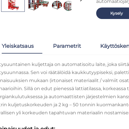
automaatiojärje
Kysely
Yleiskatsaus
Parametrit
Käyttösken
ysuuntainen kuljettaja on automatisoitu laite, joka siirtä
tysuunnassa. Sen voi räätälöidä kaukkutyypiseksi, paletti
naisuuksien mukaan (irtonaiset materiaalit / valmiit osat 
naarioihin. Sillä on edut pienessä lattiatilassa, korkeass
rgiankulutuksessa ja automaattisten järjestelmien kans
rin kuljetuskorkeuden ja 2 kg – 50 tonnin kuormankan
vallisen yli korkeuden tapahtuvan materiaalin nostamise