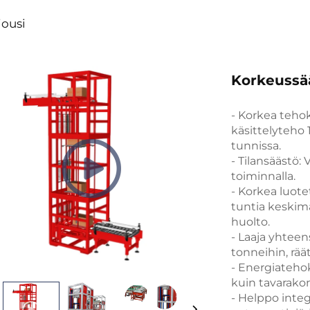
jousi
Korkeussää
- Korkea teho
käsittelyteho 
tunnissa.
- Tilansäästö: 
toiminnalla.
- Korkea luote
tuntia keskimä
huolto.
- Laaja yhtee
tonneihin, räät
- Energiateho
kuin tavarako
- Helppo inte