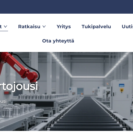
t
Ratkaisu
Yritys
Tukipalvelu
Uuti
Ota yhteyttä
rtojousi
usi