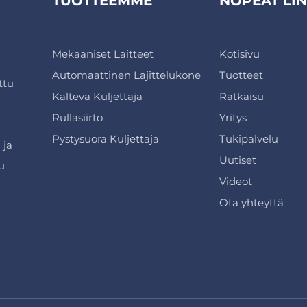
TUOTTEEMME
NOPEAT LIN
Mekaaniset Laitteet
Kotisivu
Automaattinen Lajittelukone
Tuotteet
ttu
Kalteva Kuljettaja
Ratkaisu
Rullasiirto
Yritys
Pystysuora Kuljettaja
Tukipalvelu
 ja
Uutiset
u
Videot
Ota yhteyttä