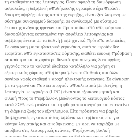
τη σταθερότητα της λειτουργίας. Όσον αφορά τη διαμόρφωση
ασφαλείας, η δεξαμενή αποθήκευσης υγραερίου έχει περάσει
δοκιμές υψηλής πίεσης κατά της έκρηξης, είναι εξοπλισμένη με
σύστημα συναγερμού διαρροής, σε συνδυασμό με σύστημα
έκτακτης ανάγκης φρένων και προστασίας από υπερφόρτωση,
διασφαλίζοντας εκτεταμένα την ασφάλεια λειτουργίας και
συμμορφώνεται με τα διεθνή βιομηχανικά πρότυπα ασφαλείας.
Σε σύγκριση με τα ηλεκτρικά γερανάκια, αυτό το προϊόν δεν
εξαρτάται από εγκαταστάσεις φόρτισης, διαθέτει εύκολη πρόσβαση
σε καύσιμο και ισχυρότερη δυνατότητα συνεχούς λειτουργίας,
γεγονός που το καθιστά ιδιαίτερα κατάλληλο για χρήση σε
εξωτερικούς χώρους, απομακρυσμένες τοποθεσίες και άλλα
σενάρια χωρίς σταθερή παροχή ηλεκτρικής ενέργειας. Σε σύγκριση
με τα γερανάκια που λειτουργούν αποκλειστικά με βενζίνη, η
λειτουργία με υγραέριο (LPG) είναι πιο εξοικονομητική και
φιλική προς το περιβάλλον, μειώνοντας το λειτουργικό κόστος
κατά 20%, ενώ μειώνει και τη φθορά του κινητήρα και επεκτείνει
τη διάρκεια ζωής του εξοπλισμού. Είτε πρόκειται για βαριές
βιομηχανικές εγκαταστάσεις, λιμάνια και τερματικά, είτε για
κέντρα λογιστικής και αποθήκευσης, μπορεί να ταιριάξει με
ακρίβεια στις λειτουργικές ανάγκες, παρέχοντας βασική
υποστήριξη στις επιχειρήσεις για τη βελτίωση της απόδοσης