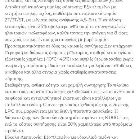
πολιτικές και τις λειτουργικές συνθήκες διαφορετικών χωρών.
Αποδοτική απόδοση υψηλής φόρτωσης: Εξοπλισμένο με
κινητήρα υψηλής ισχύος, διαθέσιμο σε ονομαστικά φορτία
2T/3T/5T, με μέγιστο ύψος ανύψωσης 4,5-6m. Η απόδοση
λειτουργίας είναι 25% υψηλότερη από αυτή των συνηθισμένών
ηλεκτρικών παλετοφόρων, καλύπτοντας την ανάγκη για 8 ώρες
συνεχούς υψηλής έντασης λειτουργίας με βαρύ φορτίο.
Προσαρμοστικότητα σε όλες τις καιρικές συνθήκες: Δεν υπάρχουν
περιορισμοί διάρκειας ζωής της μπαταρίας, σταθερή λειτουργία σε
εξωτερικές χαμηλές (-10℃~45℃) και υψηλές θερμοκρασίες, χωρίς
αναμονή για φόρτιση. Ιδιαίτερα κατάλληλο για λιμάνια, αποθήκες
υπαίθρου και άλλα σενάρια χωρίς σταθερές εγκαταστάσεις
φόρτισης.
Σταθερότητα, ανθεκτικότητα και χαμηλή συντήρηση: Το πλαίσιο
κατασκευάζεται από παχύτερες χαλυβδόλωστρες, ενώ οι ανθεκτικοί
σε φθορά και αντιολισθητικοί ελαστικοί είναι κατάλληλοι για
πολύπλοκα εδάφη. Ο αντιεκρηκτικός σχεδιασμός της δεξαμενής
LPG συμμορφώνεται με τα διεθνή πρότυπα ασφαλείας. Η
διάρκεια ζωής των βασικών εξαρτημάτων φτάνει τις 8.000 ώρες,
ενώ το κόστος συντήρησης είναι 30% χαμηλότερο από παρόμοια
προϊόντα.
Εύκολη Λειτουργία: Εξοπλισμένο με υδραυλικό τιμόνι και