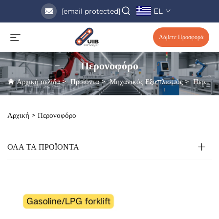
EL
[email protected]
Λάβετε Προσφορά
Περονοφόρο
Αρχική σελίδα
>
Προϊόντα
>
Μηχανικός Εξοπλισμός
>
Περονοφόρο
Αρχική >
Περονοφόρο
ΟΛΑ ΤΑ ΠΡΟΪΟΝΤΑ