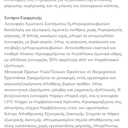
φόρτωσης-εκφόρτωσης και τη μείωση του λειτουργικού κόστους.
Σενάρια Εφαρμογής
Λειτουργία Λιμενικού Συστήματος Εμπορευματοκιβωτίων:
Κατάλληλη για εξωτερικές λιμενικές συνθήκες χωρίς περιορισμούς
φόρτισης. Η διπλής καυσίμου ισχύς μπορεί να αντιμετωπίσει
λειτουργίες με βαρύ φορτίο, όπως τη φόρτωση, εκφόρτωση και
στοίβαξη εμπορευματοκιβωτίων. Αντιολισθητικά ελαστικά και
σταθερό πλαίσιο προσαρμόζονται σε πολύπλοκα λιμενικά εδάφη,
με απόδοση λειτουργίας 30% υψηλότερη από τον παραδοσιακό
εξοπλισμό.
Μεταφορά Πρώτων Υλών/Τελικών Προϊόντων σε Βιομηχανικά
Εργοστάσια: Εφαρμόζεται σε μεταφορές εντός εργαστηρίου και
φόρτωση/εκφόρτωση αποθήκης βαρέων αγαθών, όπως
αυτοκινητικά εξαρτήματα, χάλυβας και μηχανικός εξοπλισμός. Η
βενζινοκίνητη λειτουργία παρέχει επαρκή ισχύ, ενώ η λειτουργία
LPG πληροί τα περιβαλλοντικά πρότυπα, προσαρμοζόμενη στις
απαιτήσεις ελέγχου περιβάλλοντος εντός των εργοστασίων.
Κέντρο Αποθήκευσης Εξωτερικής Διανομής: Στοχεύει σε πάρκα
εξωτερικής διανομής, απομακρυσμένα σημεία αποθήκευσης και
άλλες καταστάσεις χωρίς εγκαταστάσεις φόρτισης, επιτρέποντας