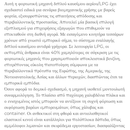
Αυτή η φορτωτική μηχανή διπλού καυσίμου αερίου/LPG έχει
σχεδιαστεί ειδικά για σενάρια βιομηχανικής χρήσης με βαρείς
φορτία, εξισορροπώντας τις απαιτήσεις απόδοσης και
περιβαλλοντικής προστασίας. Αποτελεί μία βασική επιλογή
εξοπλισμού για επιχειρήσεις εξαγωγών που επιθυμούν να
επεκταθούν στη διεθνή αγορά. Με εισαγόμενο κινητήρα τεσσάρων
χρόνων από γνωστό εμπορικό σήμα, το σύστημα εναλλαγής
διπλού καυσίμου αντιδρά γρήγορα. Σε λειτουργία LPG, οι
εκπομπές άνθρακα είναι 40% χαμηλότερες σε σύγκριση με τις
φορτωτικές μηχανές που χρησιμοποιούν αποκλειστικά βενζίνη,
επιτρέποντας εύκολη πιστοποίηση σύμφωνα με τα
περιβαλλοντικά πρότυπα της Ευρώπης, της Αμερικής, της
Νοτιοανατολικής Ασίας και άλλων περιοχών, διασπώντας έτσι τα
εμπορικά εμπόδια.
Όσον αφορά το δομικό σχεδιασμό, η μηχανή υιοθετεί μοντουλωτή
συναρμολόγηση. Το πλαίσιο από παχύτερη χαλυβδένια πλάκα και
ο ενισχυμένος ιστός μπορούν να αντέξουν τη συχνή φόρτωση και
εκφόρτωση βαρέων εμπορευμάτων, όπως χάλυβας και
container. Οι ανθεκτικοί στη φθορά και αντιολισθητικοί
ελαστικοί κενού είναι κατάλληλοι για πολύπλοκα δάπεδα, όπως
αμμόλοφοι λιμανιών και σκυρόδεμα εργοστασίων, διασφαλίζοντας