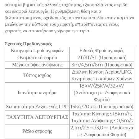
σύστημα βηματικής αλλαγής ταχύτητας, εξασφαλίζοντας ακριβή
και ελαφριά λειτουργία. Η ρυθμιζόμενη θέση και ο
βελτιστοποιημένος σχεδιασμός του οπτικού πεδίου στην καμπίνα
μειώνουν την κόπωση του χειριστή, επιτρέποντας σε νέους
χειριστές να αποκτήσουν γρήγορα εμπειρία.
Σχετικές Προδιαγραφές
Κατηγορία Προδιαγραφών
Ειδικές προδιαγραφές
Ονομαστικό φορτίο
2T/3T/5T (Προαιρετικό)
Μέγιστο ύψος ανύψωσης
3m/4,5m/6m (Προαιρετικό)
Δίκλινη Κίνηση Αερίου/LPG,
Τύπος ισχύος
Κινητήρας Τεσσάρων Χρόνων
18kW/25kW/32kW
Ικανότητα κινητήρα
(Αντίστοιχα με Διαφορετικά
Φορτία)
Χωρητικότητα Δεξαμενής LPG
15kg/20kg (Προσαρμοστικό)
Ταχύτητα Κίνησης ≤18km/h,
ΤΑΧΥΤΗΤΑ ΛΕΙΤΟΥΡΓΊΑΣ
Ταχύτητα Ανύψωσης ≤0,5m/s
2,1m/2,5m/3,0m (Αντίστοιχα
Ράδιο στροφής
με Διαφορετικά Φορτία)