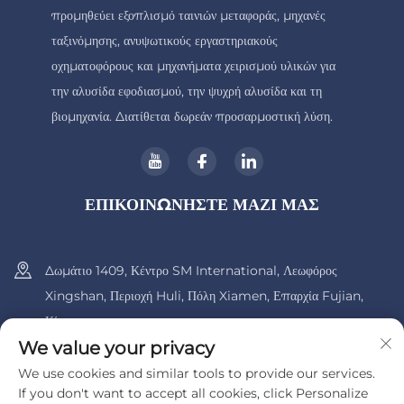
προμηθεύει εξοπλισμό ταινιών μεταφοράς, μηχανές
ταξινόμησης, ανυψωτικούς εργαστηριακούς
οχηματοφόρους και μηχανήματα χειρισμού υλικών για
την αλυσίδα εφοδιασμού, την ψυχρή αλυσίδα και τη
βιομηχανία. Διατίθεται δωρεάν προσαρμοστική λύση.
ΕΠΙΚΟΙΝΩΝΗΣΤΕ ΜΑΖΙ ΜΑΣ
Δωμάτιο 1409, Κέντρο SM International, Λεωφόρος
Xingshan, Περιοχή Huli, Πόλη Xiamen, Επαρχία Fujian,
Κίνα.
We value your privacy
+86-13600956803
We use cookies and similar tools to provide our services.
If you don't want to accept all cookies, click Personalize
[email protected]